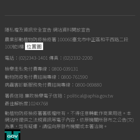
隱私權及資訊安全宣告
網站資料開放宣告
農業部動植物防疫檢疫署 100060臺北市中正區和平西路二段
位置圖
100號9樓
電話：(02)2343-1401
傳真：(02)2332-2200
檢舉走私免付費專線：0800-039131
動物防疫免付費諮詢專線：0800-761590
病蟲害診斷服務免付費諮詢專線：0800-069880
署長信箱
廉政檢舉電子信箱：political@aphia.gov.tw
最佳解析度1024X768
動植物防疫檢疫署署版權所有，不得任意轉載作商業用途。本
網站所提供之法規資訊等電子內容，依原機關所發布之公告(文)
為準，如有疑慮，請逕向原發布機關或本署洽詢。