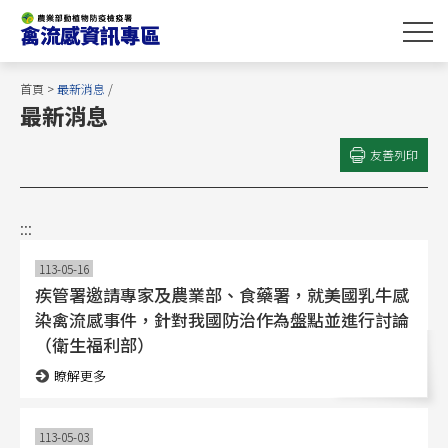
跳
到
主
要
首頁
>
最新消息
/
內
最新消息
容
區
友善列印
塊
:::
113-05-16
疾管署邀請專家及農業部、食藥署，就美國乳牛感
染禽流感事件，針對我國防治作為盤點並進行討論
（衛生福利部）
瞭解更多
113-05-03