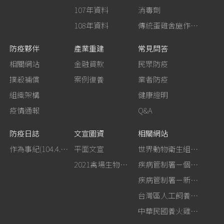
107年資料
消毒劑
108年資料
傳統蛋雞舍施作生石灰消毒
防疫夥伴
產業重建
常見問答
相關網站
金融貸款
民眾防疫
撲殺補償
案例復養
業者防疫
組織架構
健康證明
疫情通報
Q&A
防疫日誌
文宣圖資
相關網站
作為事紀(104.4.13行政院新聞傳播處彙整)
平面文宣
世界動物衛生組織－禽流感網站
2021禽場生物安全手冊
疾病管制署－個人防護裝備使用建議
疾病管制署－新型A型流感專區
台灣區人工飼養鴕鳥協會
中華民國養火雞協會