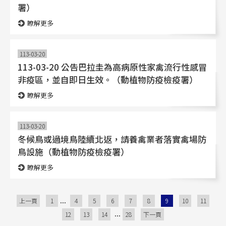
署）
瞭解更多
113-03-20
113-03-20 公告巴拉圭為高病原性家禽流行性感冒
非疫區，並自即日生效。（動植物防疫檢疫署）
瞭解更多
113-03-20
冬候鳥或過境鳥陸續北返，請養禽業者落實禽場防
鳥設施（動植物防疫檢疫署）
瞭解更多
...
上一頁
1
4
5
6
7
8
9
10
11
...
12
13
14
28
下一頁