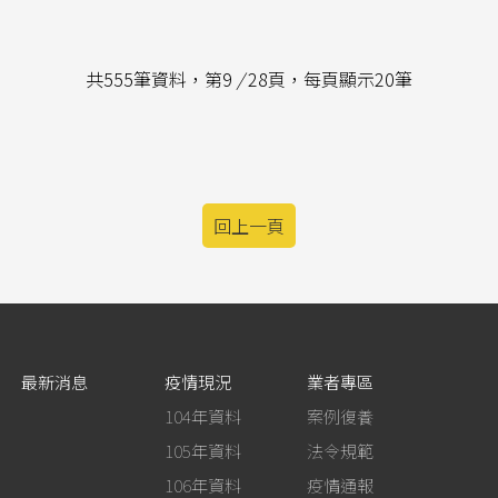
共555筆資料，第9
/
28頁，每頁顯示20筆
回上一頁
最新消息
疫情現況
業者專區
104年資料
案例復養
105年資料
法令規範
106年資料
疫情通報