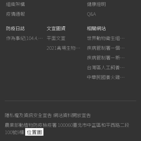
組織架構
健康證明
疫情通報
Q&A
防疫日誌
文宣圖資
相關網站
作為事紀(104.4.13行政院新聞傳播處彙整)
平面文宣
世界動物衛生組織－禽流感網站
2021禽場生物安全手冊
疾病管制署－個人防護裝備使用建議
疾病管制署－新型A型流感專區
台灣區人工飼養鴕鳥協會
中華民國養火雞協會
隱私權及資訊安全宣告
網站資料開放宣告
農業部動植物防疫檢疫署 100060臺北市中正區和平西路二段
位置圖
100號9樓