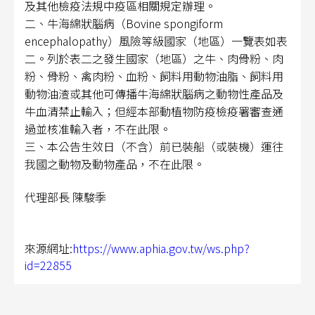
及其他檢疫法規中疫區相關規定辦理。
二、牛海綿狀腦病（
Bovine spongiform
encephalopathy
）風險等級國家（地區）一覽表如表
二。列於表二之發生國家（地區）之牛、肉骨粉、肉
粉、骨粉、禽肉粉、血粉、飼料用動物油脂、飼料用
動物油渣或其他可傳播牛海綿狀腦病之動物性產品及
牛血清禁止輸入；但經本部動植物防疫檢疫署審查通
過並核准輸入者，不在此限。
三、本公告生效日（不含）前已裝船（或裝機）運往
我國之動物及動物產品，不在此限。
代理部長
陳駿季
來源網址:
https://www.aphia.gov.tw/ws.php?
id=22855