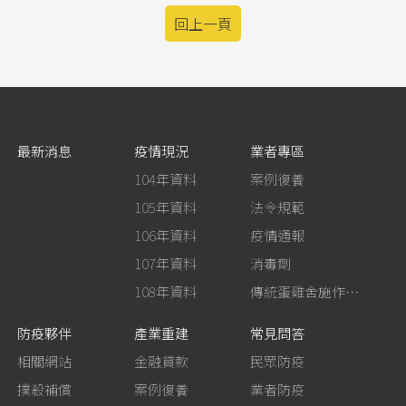
回上一頁
最新消息
疫情現況
業者專區
104年資料
案例復養
105年資料
法令規範
106年資料
疫情通報
107年資料
消毒劑
108年資料
傳統蛋雞舍施作生石灰消毒
防疫夥伴
產業重建
常見問答
相關網站
金融貸款
民眾防疫
撲殺補償
案例復養
業者防疫