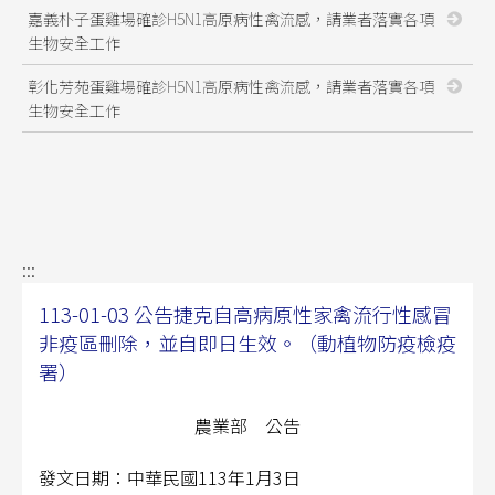
嘉義朴子蛋雞場確診H5N1高原病性禽流感，請業者落實各項
生物安全工作
彰化芳苑蛋雞場確診H5N1高原病性禽流感，請業者落實各項
生物安全工作
:::
113-01-03 公告捷克自高病原性家禽流行性感冒
非疫區刪除，並自即日生效。（動植物防疫檢疫
署）
農業部 公告
發文日期：中華民國
113
年
1
月
3
日