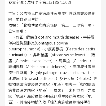
發文字號：農授防字第
1131867150
號
主旨：公告捷克自高病原性家禽流行性感冒非疫區刪
除，並自即日生效。
依據：「動物傳染病防治條例」第三十三條第一項。
公告事項：
一、修正口蹄疫
(Foot and mouth disease)
、牛接觸
傳染性胸膜肺炎
(Contagious bovine
pleuropneumonia)
、小反芻獸疫（
Peste des petits
ruminants
）、非洲豬瘟（
African swine fever
）、豬
瘟（
C
lassical swine fever
）、馬鼻疽（
Glanders
）、
非洲馬疫（
African horse sickness
）、高病原性家禽
流行性感冒（
Highly pathogenic avian influenza
）、
新城病（
Newcastle disease
）及狂犬病（
Rabies
）等
動物傳染病非疫區之國家（地區）如表一「動物傳染
病非疫區之國家（地區）一覽表」；未列於表一之國
家（地區）屬於疫情不明或已發生疫病等國家（地
區），
其檢疫物輸入依「輸入應施檢疫物檢疫準則」