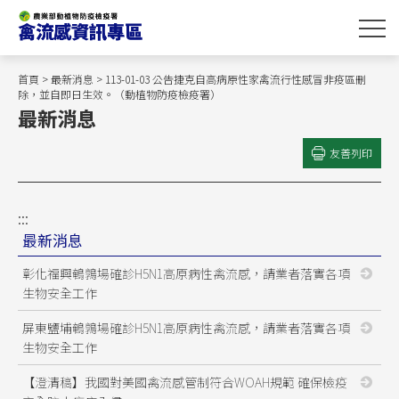
跳
到
主
要
首頁
>
最新消息
> 113-01-03 公告捷克自高病原性家禽流行性感冒非疫區刪
內
除，並自即日生效。（動植物防疫檢疫署）
最新消息
容
區
友善列印
塊
:::
最新消息
彰化福興鵪鶉場確診H5N1高原病性禽流感，請業者落實各項
生物安全工作
屏東鹽埔鵪鶉場確診H5N1高原病性禽流感，請業者落實各項
生物安全工作
【澄清稿】我國對美國禽流感管制符合WOAH規範 確保檢疫