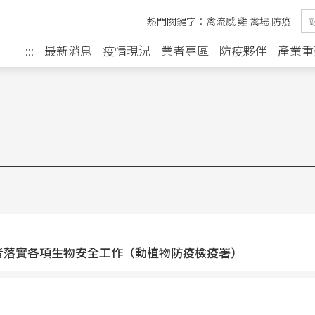
熱門關鍵字：
禽流感
雞
禽場
防疫
最新消息
疫情現況
業者專區
防疫夥伴
產業重
:::
者落實各項生物安全工作（動植物防疫檢疫署）