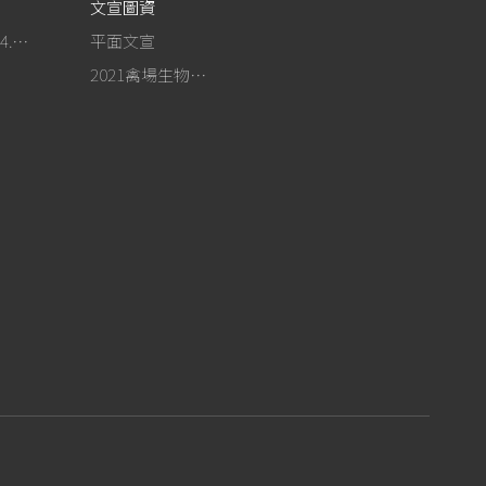
文宣圖資
作為事紀(104.4.13行政院新聞傳播處彙整)
平面文宣
2021禽場生物安全手冊