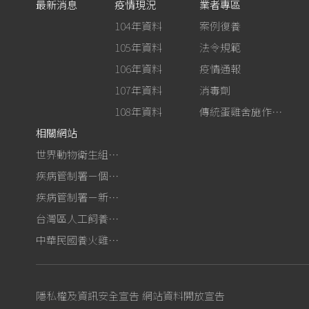
最新消息
疫情現況
業者專區
104年資料
案例復養
105年資料
法令規範
106年資料
疫情通報
107年資料
消毒劑
108年資料
傳統蛋雞舍施作生石灰消毒
相關網站
世界動物衛生組織－禽流感網站
疾病管制署－個人防護裝備使用建議
疾病管制署－新型A型流感專區
台灣區人工飼養鴕鳥協會
中華民國養火雞協會
隱私權及資訊安全宣告
網站資料開放宣告