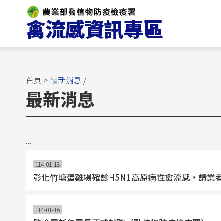
跳
到
主
要
內
容
區
首頁
>
最新消息
/
塊
最新消息
:::
114-01-18
彰化竹塘蛋雞場確診H5N1高原病性禽流感，請業
114-01-16