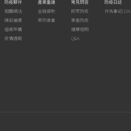
防疫夥伴
產業重建
常見問答
防疫日誌
相關網站
金融貸款
民眾防疫
撲殺補償
案例復養
業者防疫
組織架構
健康證明
疫情通報
Q&A