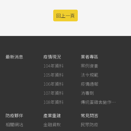
回上一頁
最新消息
疫情現況
業者專區
104年資料
案例復養
105年資料
法令規範
106年資料
疫情通報
107年資料
消毒劑
108年資料
傳統蛋雞舍施作生石灰消毒
防疫夥伴
產業重建
常見問答
相關網站
金融貸款
民眾防疫