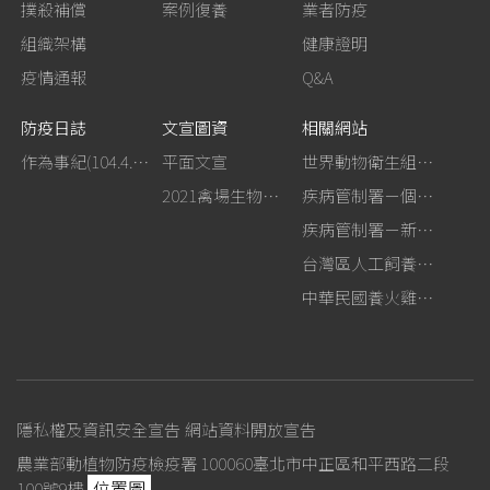
撲殺補償
案例復養
業者防疫
組織架構
健康證明
疫情通報
Q&A
防疫日誌
文宣圖資
相關網站
作為事紀(104.4.13行政院新聞傳播處彙整)
平面文宣
世界動物衛生組織－禽流感網站
2021禽場生物安全手冊
疾病管制署－個人防護裝備使用建議
疾病管制署－新型A型流感專區
台灣區人工飼養鴕鳥協會
中華民國養火雞協會
隱私權及資訊安全宣告
網站資料開放宣告
農業部動植物防疫檢疫署 100060臺北市中正區和平西路二段
位置圖
100號9樓