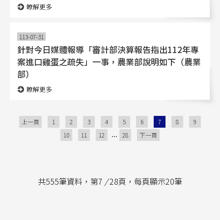
瞭解更多
113-07-31
針對今日媒體報導「審計部決算報告指出112年專
案進口雞蛋之疏失」一事，農業部說明如下（農業
部）
瞭解更多
上一頁
1
2
3
4
5
6
7
8
9
...
10
11
12
28
下一頁
共555筆資料，第7
/
28頁，每頁顯示20筆