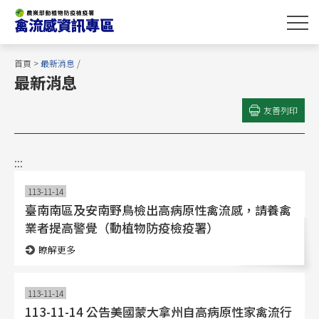
跳
到
主
要
首頁
>
最新消息
/
內
最新消息
容
區
友善列印
塊
:::
113-11-14
臺南南區及安南野鳥檢出高病原性禽流感，請養禽
業者提高警覺（動植物防疫檢疫署）
瞭解更多
113-11-14
113-11-14 公告美國蒙大拿州自高病原性家禽流行