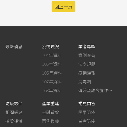
回上一頁
最新消息
疫情現況
業者專區
104年資料
案例復養
105年資料
法令規範
106年資料
疫情通報
107年資料
消毒劑
108年資料
傳統蛋雞舍施作生石灰消毒
防疫夥伴
產業重建
常見問答
相關網站
金融貸款
民眾防疫
撲殺補償
案例復養
業者防疫