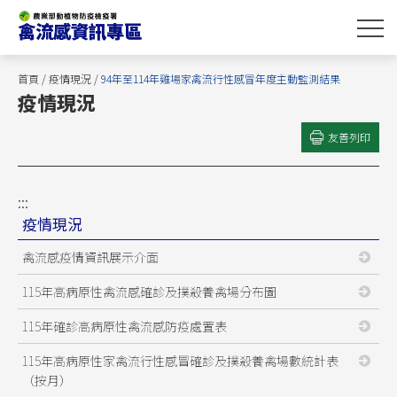
跳
到
主
要
首頁
/
疫情現況
/
94年至114年雞場家禽流行性感冒年度主動監測結果
內
疫情現況
容
區
友善列印
塊
:::
疫情現況
禽流感疫情資訊展示介面
115年高病原性禽流感確診及撲殺養禽場分布圖
115年確診高病原性禽流感防疫處置表
115年高病原性家禽流行性感冒確診及撲殺養禽場數統計表
（按月）