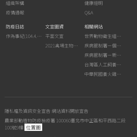
組織架構
健康證明
疫情通報
Q&A
防疫日誌
文宣圖資
相關網站
作為事紀(104.4.13行政院新聞傳播處彙整)
平面文宣
世界動物衛生組織－禽流感網站
2021禽場生物安全手冊
疾病管制署－個人防護裝備使用建議
疾病管制署－新型A型流感專區
台灣區人工飼養鴕鳥協會
中華民國養火雞協會
隱私權及資訊安全宣告
網站資料開放宣告
農業部動植物防疫檢疫署 100060臺北市中正區和平西路二段
位置圖
100號9樓