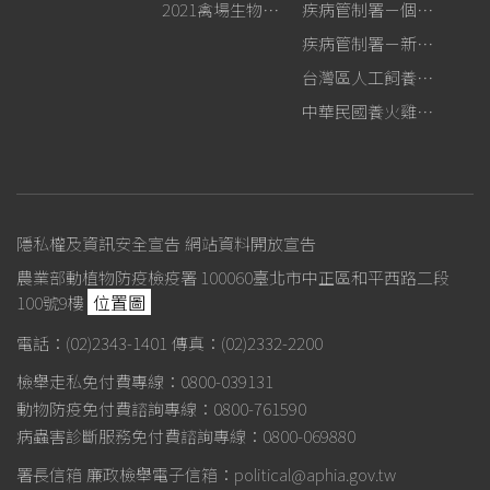
2021禽場生物安全手冊
疾病管制署－個人防護裝備使用建議
疾病管制署－新型A型流感專區
台灣區人工飼養鴕鳥協會
中華民國養火雞協會
隱私權及資訊安全宣告
網站資料開放宣告
農業部動植物防疫檢疫署 100060臺北市中正區和平西路二段
位置圖
100號9樓
電話：(02)2343-1401
傳真：(02)2332-2200
檢舉走私免付費專線：0800-039131
動物防疫免付費諮詢專線：0800-761590
病蟲害診斷服務免付費諮詢專線：0800-069880
署長信箱
廉政檢舉電子信箱：political@aphia.gov.tw