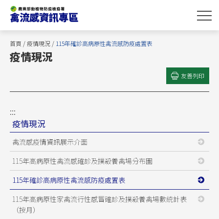
跳
到
主
要
首頁
/
疫情現況
/
115年確診高病原性禽流感防疫處置表
內
疫情現況
容
區
友善列印
塊
:::
疫情現況
禽流感疫情資訊展示介面
115年高病原性禽流感確診及撲殺養禽場分布圖
115年確診高病原性禽流感防疫處置表
115年高病原性家禽流行性感冒確診及撲殺養禽場數統計表
（按月）