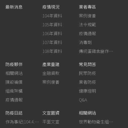
最新消息
疫情現況
業者專區
104年資料
案例復養
105年資料
法令規範
106年資料
疫情通報
107年資料
消毒劑
108年資料
傳統蛋雞舍施作生石灰消毒
防疫夥伴
產業重建
常見問答
相關網站
金融貸款
民眾防疫
撲殺補償
案例復養
業者防疫
組織架構
健康證明
疫情通報
Q&A
防疫日誌
文宣圖資
相關網站
作為事紀(104.4.13行政院新聞傳播處彙整)
平面文宣
世界動物衛生組織－禽流感網站