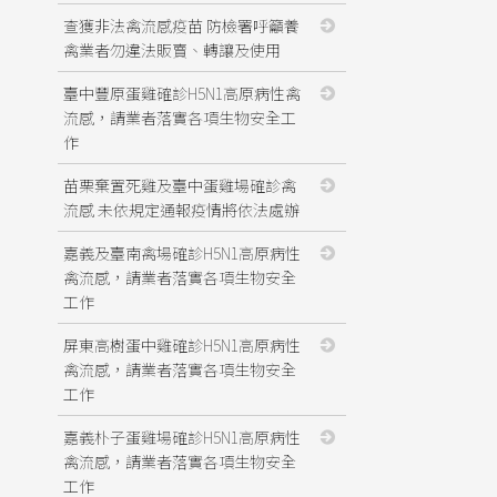
查獲非法禽流感疫苗 防檢署呼籲養
禽業者勿違法販賣、轉讓及使用
臺中豐原蛋雞確診H5N1高原病性禽
流感，請業者落實各項生物安全工
作
苗栗棄置死雞及臺中蛋雞場確診禽
流感 未依規定通報疫情將依法處辦
嘉義及臺南禽場確診H5N1高原病性
禽流感，請業者落實各項生物安全
工作
屏東高樹蛋中雞確診H5N1高原病性
禽流感，請業者落實各項生物安全
工作
嘉義朴子蛋雞場確診H5N1高原病性
禽流感，請業者落實各項生物安全
工作