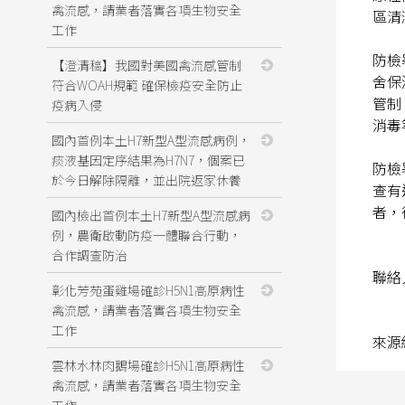
禽流感，請業者落實各項生物安全
區清
工作
防檢
【澄清稿】我國對美國禽流感管制
舍保
符合WOAH規範 確保檢疫安全防止
管制
疫病入侵
消毒
國內首例本土H7新型A型流感病例，
痰液基因定序結果為H7N7，個案已
防檢
於今日解除隔離，並出院返家休養
查有
者，
國內檢出首例本土H7新型A型流感病
例，農衛啟動防疫一體聯合行動，
合作調查防治
聯絡
彰化芳苑蛋雞場確診H5N1高原病性
禽流感，請業者落實各項生物安全
工作
來源
雲林水林肉鵝場確診H5N1高原病性
禽流感，請業者落實各項生物安全
工作