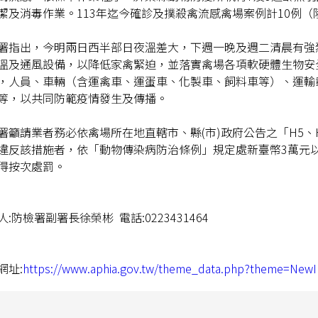
潔及消毒作業。113年迄今確診及撲殺禽流感禽場案例計10例（
署指出，今明兩日西半部日夜溫差大，下週一晚及週二清晨有強
溫及通風設備，以降低家禽緊迫，並落實禽場各項軟硬體生物安
，人員、車輛（含運禽車、運蛋車、化製車、飼料車等）、運輸
等，以共同防範疫情發生及傳播。
署籲請業者務必依禽場所在地直轄市、縣(市)政府公告之「H5
違反該措施者，依「動物傳染病防治條例」規定處新臺幣3萬元以
得按次處罰。
人:防檢署副署長徐榮彬 電話:0223431464
網址:
https://www.aphia.gov.tw/theme_data.php?theme=NewI