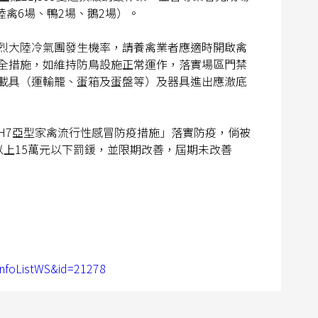
陸禽6場、鴨2場、鵝2場）。
烈大陸冷氣團發生機率，請養禽業者應適時開啟禽
全措施，如維持防鳥設施正常運作，落實場區門禁
載具（運輸籠、蛋箱及蛋盤等）及器具進出應澈底
、H7亞型家禽流行性感冒防疫措施」落實防疫，倘被
上15萬元以下罰鍰，並限期改善，屆期未改善
nfoListWS&id=21278