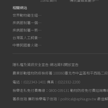
108年資料
傳統蛋雞舍施作生石灰消毒
相關網站
世界動物衛生組織－禽流感網站
疾病管制署－個人防護裝備使用建議
疾病管制署－新型A型流感專區
台灣區人工飼養鴕鳥協會
中華民國養火雞協會
隱私權及資訊安全宣告
網站資料開放宣告
農業部動植物防疫檢疫署 100060臺北市中正區和平西路二段
電話：(02)2343-1401
傳真：(02)2332-2200
檢舉走私免付費專線：0800-039131
動物防疫免付費諮詢專線：0
署長信箱
廉政檢舉電子信箱：political@aphia.gov.tw
最佳解析