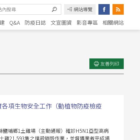
網站導覽
建
Q&A
防疫日誌
文宣圖資
影音專區
相關網站
友善列印
實各項生物安全工作（動植物防疫檢疫
縣鹽埔鄉1土雞場（主動通報）確診H5N1亞型高病
雞21,593隻之撲殺銷毀作業，並督導業者完成場