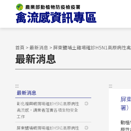
跳
到
主
要
內
容
區
首頁
>
最新消息
> 屏東鹽埔土雞場確診H5N1高原病
塊
最新消息
:::
:::
最新消息
屏
彰化福興鵪鶉場確診H5N1高原病性
署
禽流感，請業者落實各項生物安全
工作
動植
屏東鹽埔鵪鶉場確診H5N1高原病性
原性