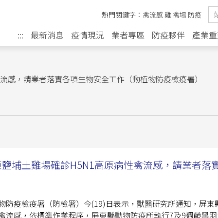
熱門關鍵字：
禽流感
雞
禽場
防疫
最新消息
疫情現況
業者專區
防疫夥伴
產業重
:::
性禽流感，請業者落實各項生物安全工作（動植物防疫檢疫署）
東鹽埔土雞場確診H5N1高原病性禽流感，請業者落
）
物防疫檢疫署（防檢署）今(19)日表示，獸醫研究所通知，屏東
禽流感，依標準作業程序，屏東縣動物防疫所執行7及9週齡黑羽土