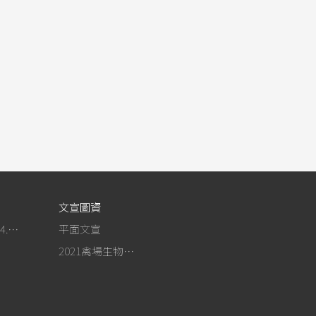
文宣圖資
作為事紀(104.4.13行政院新聞傳播處彙整)
平面文宣
2021禽場生物安全手冊