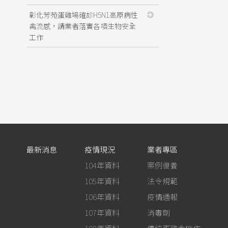
彰化芳苑蛋雞場確診H5N1高原病性
禽流感，請業者落實各項生物安全
工作
最新消息
疫情現況
業者專區
104年資料
案例復養
105年資料
法令規範
106年資料
疫情通報
107年資料
消毒劑