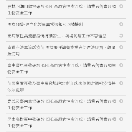
雲林四湖肉鵝場確診H5N1高原病性禽流感，請業者落實各項
生物安全工作
防疫預警-建立化製量異常通報及回饋機制
高病原性禽流感疫情持續發生，禽場防疫工作不容懈怠
查獲非法禽流感疫苗 防檢署呼籲養禽業者勿違法販賣、轉讓
及使用
臺中豐原蛋雞確診H5N1高原病性禽流感，請業者落實各項生
物安全工作
苗栗棄置死雞及臺中蛋雞場確診禽流感 未依規定通報疫情將
依法處辦
嘉義及臺南禽場確診H5N1高原病性禽流感，請業者落實各項
生物安全工作
屏東高樹蛋中雞確診H5N1高原病性禽流感，請業者落實各項
生物安全工作