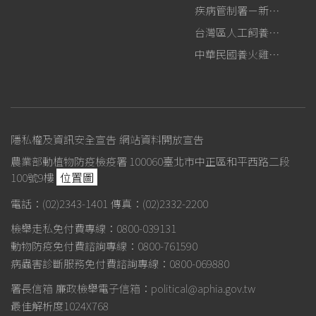
疾病管制署－新型A型流感專區
台灣區人工飼養鴕鳥協會
中華民國養火雞協會
隱私權及資訊安全宣告
網站資料開放宣告
農業部動植物防疫檢疫署 100060臺北市中正區和平西路二段
位置圖
100號9樓
電話：(02)2343-1401
傳真：(02)2332-2200
檢舉走私免付費專線：0800-039131
動物防疫免付費諮詢專線：0800-761590
病蟲害診斷服務免付費諮詢專線：0800-069880
署長信箱
廉政檢舉電子信箱：political@aphia.gov.tw
最佳解析度1024X768