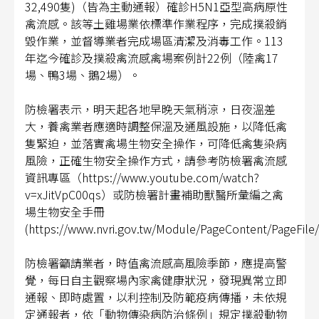
32,490隻)（皆為主動通報）確診H5N1亞型高病原性
禽流感。該等土雞場業依標準作業程序，完成撲殺銷
毀作業，並督導業者完成場區清潔及消毒工作。113
年迄今確診及撲殺禽流感禽場案例計22例（陸禽17
場、鴨3場、鵝2場）。
防檢署表示，明天起各地早晚天氣稍涼，日夜溫差
大，養禽業者應適時調整保溫及通風設施，以降低禽
隻緊迫，並落實禽場生物安全操作，可降低禽隻染病
風險，正確生物安全操作方式，請參考防檢署禽流感
資訊專區（https://www.youtube.com/watch?
v=xJitVpC00qs）或防檢署計畫補助獸醫所彙編之禽
場生物安全手冊
(https://www.nvri.gov.tw/Module/PageContent/PageFile
防檢署籲請業者，時值禽流感高風險季節，應提高警
覺，每日自主觀察場內家禽健康狀況，發現異常立即
通報、即時處置，以利控制及防範疫病傳播，未依規
定通報者，依「動物傳染病防治條例」規定撲殺動物