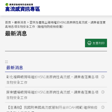
跳
到
主
要
首頁
>
最新消息
> 雲林及臺南土雞場確診H5N1高原病性禽流感，請業者落實
內
禽場各項生物安全工作（動植物防疫檢疫署）
最新消息
容
區
友善列印
塊
:::
最新消息
彰化福興鵪鶉場確診H5N1高原病性禽流感，請業者落實各項
生物安全工作
屏東鹽埔鵪鶉場確診H5N1高原病性禽流感，請業者落實各項
生物安全工作
【澄清稿】我國對美國禽流感管制符合WOAH規範 確保檢疫