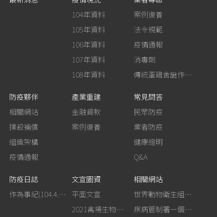
104年資料
案例復養
105年資料
法令規範
106年資料
疫情通報
107年資料
消毒劑
108年資料
傳統蛋雞舍施作生石灰消毒
防疫夥伴
產業重建
常見問答
相關網站
金融貸款
民眾防疫
撲殺補償
案例復養
業者防疫
組織架構
健康證明
疫情通報
Q&A
防疫日誌
文宣圖資
相關網站
作為事紀(104.4.13行政院新聞傳播處彙整)
平面文宣
世界動物衛生組織－禽流感網站
2021禽場生物安全手冊
疾病管制署－個人防護裝備使用建議