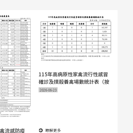
115年高病原性家禽流行性感冒
確診及撲殺養禽場數統計表（按
月）
2026-06-23
性禽流感防疫
瞭解更多