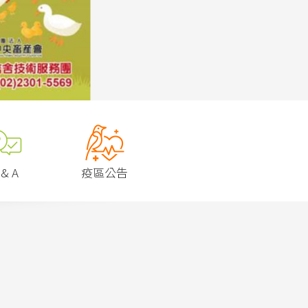
 & A
疫區公告