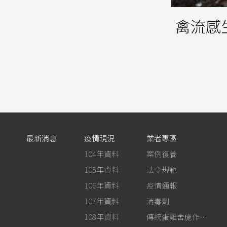
禽流感
最新消息
疫情現況
業者專區
104年資料
案例復養
105年資料
法令規範
106年資料
疫情通報
107年資料
消毒劑
108年資料
傳統蛋雞舍施作生石灰消毒