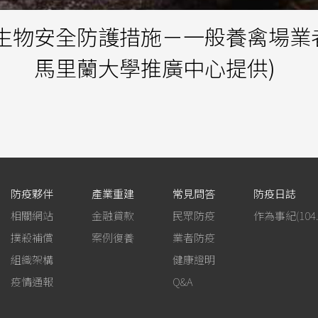
生物安全防護措施－一般養禽場業
馬里蘭大學推廣中心提供)
防疫夥伴
產業重建
常見問答
防疫日誌
相關網站
金融貸款
民眾防疫
撲殺補償
案例復養
業者防疫
組織架構
健康證明
疫情通報
Q&A