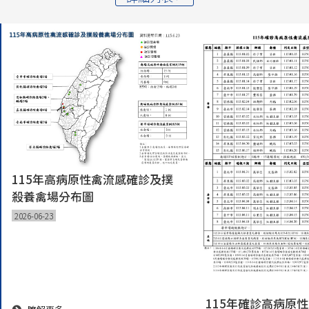
115年高病原性禽流感確診及撲
殺養禽場分布圖
2026-06-23
115年確診高病原