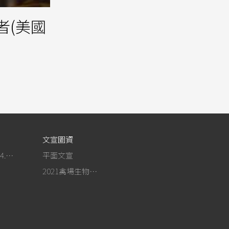
者(美國
文宣圖資
作為事紀(104.4.13行政院新聞傳播處彙整)
平面文宣
2021禽場生物安全手冊