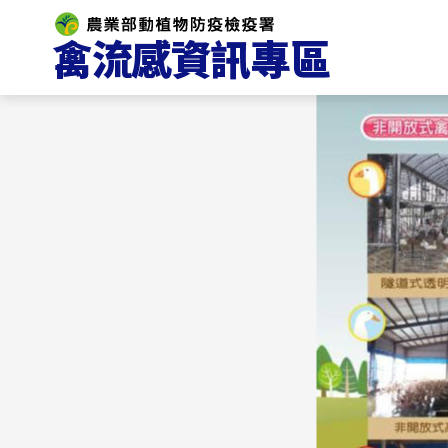
跳
到
主
要
內
容
區
塊