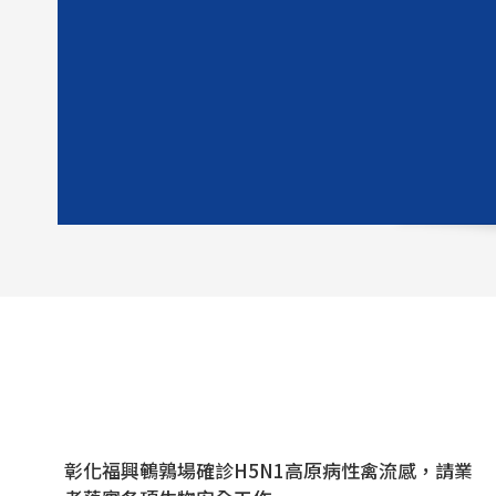
彰化福興鵪鶉場確診H5N1高原病性禽流感，請業