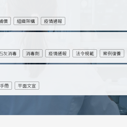
補償
組織架構
疫情通報
石灰消毒
消毒劑
疫情通報
法令規範
案例復養
全手冊
平面文宣