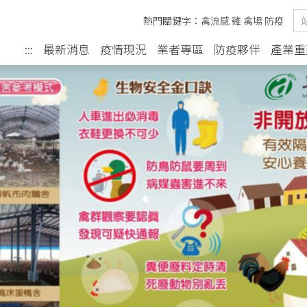
熱門關鍵字：
禽流感
雞
禽場
防疫
最新消息
疫情現況
業者專區
防疫夥伴
產業重
:::