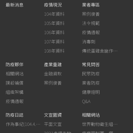
最新消息
疫情現況
業者專區
104年資料
案例復養
105年資料
法令規範
106年資料
疫情通報
107年資料
消毒劑
108年資料
傳統蛋雞舍施作生石灰消毒
防疫夥伴
產業重建
常見問答
相關網站
金融貸款
民眾防疫
撲殺補償
案例復養
業者防疫
組織架構
健康證明
疫情通報
Q&A
防疫日誌
文宣圖資
相關網站
作為事紀(104.4.13行政院新聞傳播處彙整)
平面文宣
世界動物衛生組織－禽流感網站