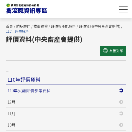
跳
到
主
要
首頁
/
防疫夥伴
/
撲殺補償
/
評價與產能資料
/
評價資料(中央畜產會提供)
/
內
110年評價資料
評價資料(中央畜產會提供)
容
區
友善列印
塊
:::
110年評價資料
110年火雞評價參考資料
12月
11月
10月