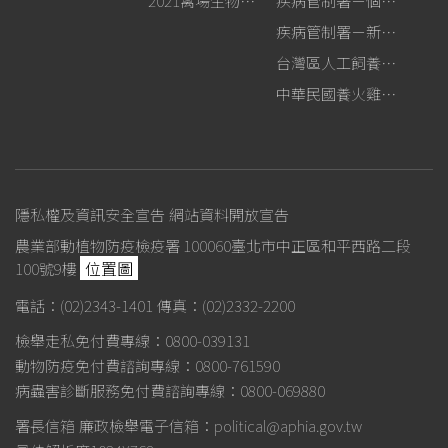
2021禽場生物安全手冊
疾病管制署－個人防護裝備使用建議
疾病管制署－新型A型流感專區
台灣區人工飼養鴕鳥協會
中華民國養火雞協會
隱私權及資訊安全宣告
網站資料開放宣告
農業部動植物防疫檢疫署 100060臺北市中正區和平西路二段
位置圖
100號9樓
電話：(02)2343-1401
傳真：(02)2332-2200
檢舉走私免付費專線：0800-039131
動物防疫免付費諮詢專線：0800-761590
病蟲害診斷服務免付費諮詢專線：0800-069880
署長信箱
廉政檢舉電子信箱：political@aphia.gov.tw