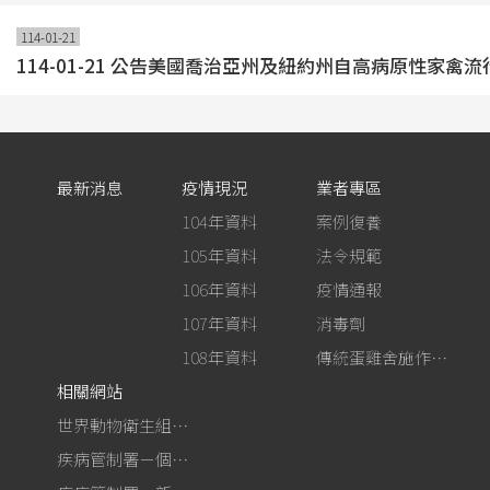
114-01-21
114-01-21 公告美國喬治亞州及紐約州自高病原性
最新消息
疫情現況
業者專區
104年資料
案例復養
105年資料
法令規範
106年資料
疫情通報
107年資料
消毒劑
108年資料
傳統蛋雞舍施作生石灰消毒
相關網站
世界動物衛生組織－禽流感網站
疾病管制署－個人防護裝備使用建議