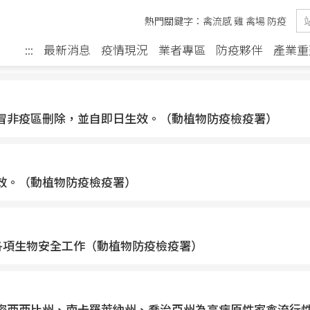
熱門關鍵字：
禽流感
雞
禽場
防疫
最新消息
疫情現況
業者專區
防疫夥伴
產業重
:::
防疫檢疫署）
性感冒非疫區刪除，並自即日生效。（動植物防疫檢疫署）
日生效。（動植物防疫檢疫署）
各項生物安全工作（動植物防疫檢疫署）
馬州、密西西比州、南卡羅萊納州、喬治亞州為高病原性家禽流