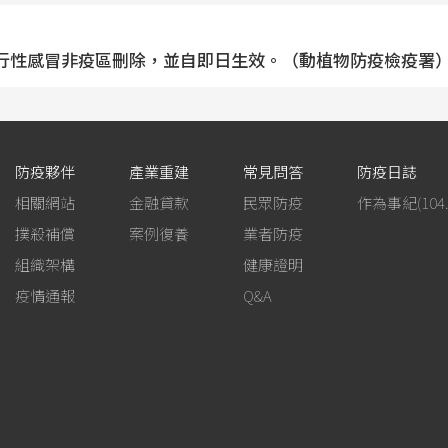
家禽流行性感冒非疫區刪除，並自即日生效。（動植物防疫檢疫署
防疫夥伴
產業重建
常見問答
防疫日誌
相關網站
金融貸款
民眾防疫
撲殺補償
案例復養
業者防疫
組織架構
健康證明
疫情通報
Q&A