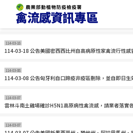
跳
首頁
>
最新消息
/
到
114-03-20
主
候鳥陸續北返中，養禽業者須提高警覺嚴加防範（動植物
要
內
容
114-03-18
區
114-03-18 公告美國密西西比州自高病原性家禽流行
塊
114-03-08
114-03-08 公告匈牙利自口蹄疫非疫區刪除，並自即
114-03-07
雲林斗南土雞場確診H5N1高原病性禽流感，請業者落實
114-03-07
114-03-07 公告美國新墨西哥州、猶他州、阿拉巴