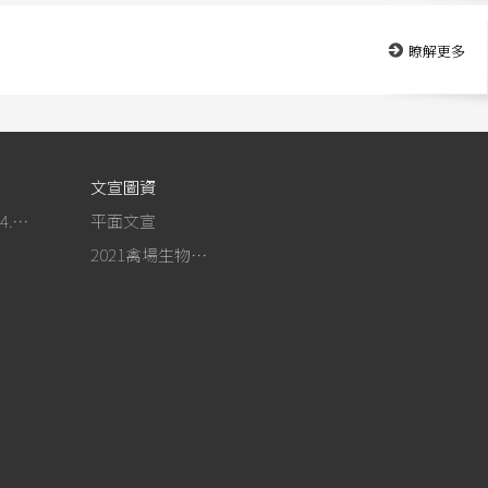
瞭解更多
）
文宣圖資
作為事紀(104.4.13行政院新聞傳播處彙整)
平面文宣
2021禽場生物安全手冊