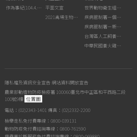
作為事紀(104.4.13行政院新聞傳播處彙整)
平面文宣
世界動物衛生組織－禽流感網站
2021禽場生物安全手冊
疾病管制署－個人防護裝備使用建議
疾病管制署－新型A型流感專區
台灣區人工飼養鴕鳥協會
中華民國養火雞協會
隱私權及資訊安全宣告
網站資料開放宣告
農業部動植物防疫檢疫署 100060臺北市中正區和平西路二段
位置圖
100號9樓
電話：(02)2343-1401
傳真：(02)2332-2200
檢舉走私免付費專線：0800-039131
動物防疫免付費諮詢專線：0800-761590
病蟲害診斷服務免付費諮詢專線：0800-069880