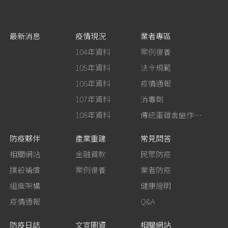
最新消息
疫情現況
業者專區
104年資料
案例復養
105年資料
法令規範
106年資料
疫情通報
107年資料
消毒劑
108年資料
傳統蛋雞舍施作生石灰消毒
防疫夥伴
產業重建
常見問答
相關網站
金融貸款
民眾防疫
撲殺補償
案例復養
業者防疫
組織架構
健康證明
疫情通報
Q&A
防疫日誌
文宣圖資
相關網站