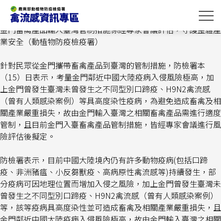
跳
首頁
>
最新消息
> 金門畜禽產品輸入臺灣管制措施係經專家會
到
議評估，守護整體產業安全（動植物防疫檢疫署）
主
金門畜禽產品輸入臺灣管制措施係經專家會議評估，守護整體產
要
業安全（動植物防疫檢疫署）
內
容
針對民眾從金門攜帶畜禽產品到臺灣的管制措施，防檢署本
區
（15）日表示，考量金門鄰近中國大陸疫病入侵風險極高，加
塊
上金門曾發生臺灣未曾發生之不同型別口蹄疫、H9N2禽流感
（曾有人類感染案例）等具高度染性疫病，為避免造成畜禽及相
關產業嚴重損失，故由金門輸入臺灣之相關畜禽產品需進行適度
管制，且目前金門入臺畜禽產品管制措施，皆經專家會議進行風
險評估後擬定。
防檢署表示，目前中國大陸境內仍有許多動物疫病(包括口蹄
疫、非洲豬瘟、小反芻獸疫、高病原性禽流感等)持續發生，部
分疫病可因地理位置而增加入侵之風險，加上金門曾發生臺灣未
曾發生之不同型別口蹄疫、H9N2禽流感（曾有人類感染案例）
等，該等疫病具高度染性並可造成畜禽及相關產業嚴重損失，且
金門鄰近中國大陸疫病入侵風險極高，故由金門輸入臺灣之相關