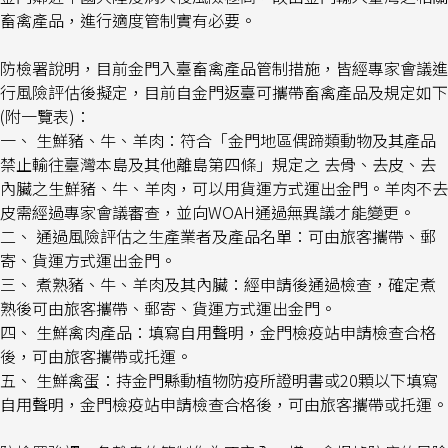
畜禽產品，進行適度管制實有必要。
防檢署說明，目前金門入臺畜禽產品管制措施，皆經專家會議進
行風險評估後擬定，目前自金門返臺可攜帶畜禽產品及規定如下
(附一覽表)：
一、 生鮮豬、牛、羊肉：符合「金門地區偶蹄類動物及其產品
禁止輸往臺灣本島及其他離島第四條」規定之 去骨、去皮、去
內臟之生鮮豬、牛、羊肉，可以用貨運方式運出金門。羊肉不去
皮需經過專家會議審查，並向WOAH通過無異議才能變更。
二、 通過風險評估之生產業者及產品名單：可由旅客攜帶、郵
寄、貨運方式運出金門。
三、 煮熟豬、牛、羊肉及其內臟：經申請後通過檢查，確定煮
熟後可由旅客攜帶、郵寄、貨運方式運出金門。
四、 生鮮禽肉產品：填寫自用聲明，金門檢疫站申請檢查合格
後，可由旅客攜帶或托運。
五、 生鮮禽蛋：持金門縣動植物防疫所證明書或20顆以下填寫
自用聲明，金門檢疫站申請檢查合格後，可由旅客攜帶或托運。