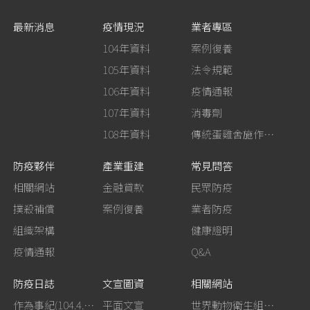
最新消息
疫情現況
業者專區
104年資料
案例復養
105年資料
法令規範
106年資料
疫情通報
107年資料
消毒劑
108年資料
傳統蛋雞舍施作生石灰消毒
防疫夥伴
產業重建
常見問答
相關網站
金融貸款
民眾防疫
撲殺補償
案例復養
業者防疫
組織架構
健康證明
疫情通報
Q&A
防疫日誌
文宣圖資
相關網站
作為事紀(104.4.13行政院新聞傳播處彙整)
平面文宣
世界動物衛生組織－禽流感網站