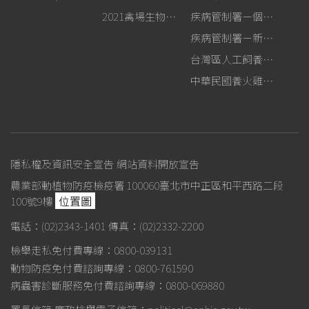
2021禽場生物安全手冊
疾病管制署－個人防護裝備使用建議
疾病管制署－新型A型流感專區
台灣區人工飼養鴕鳥協會
中華民國養火雞協會
隱私權及資訊安全宣告
網站資料開放宣告
農業部動植物防疫檢疫署 100060臺北市中正區和平西路二段
位置圖
100號9樓
電話：(02)2343-1401
傳真：(02)2332-2200
檢舉走私免付費專線：0800-039131
動物防疫免付費諮詢專線：0800-761590
病蟲害診斷服務免付費諮詢專線：0800-069880