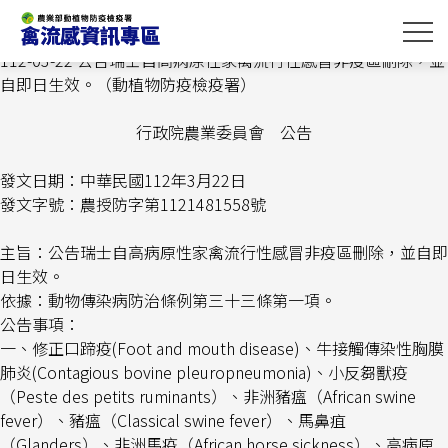
跳
首頁
>
最新消息
> 112-03-22 公告瑞士自高病原性家禽流行性感
到
冒非疫區刪除，並自即日生效。（動植物防疫檢疫署）
主
112-03-22 公告瑞士自高病原性家禽流行性感冒非疫區刪除，並
要
自即日生效。（動植物防疫檢疫署）
內
容
行政院農業委員會 公告
區
塊
發文日期：中華民國
112
年
3
月
22
日
發文字號：農授防字第
1121481558
號
主旨：公告瑞士自高病原性家禽流行性感冒非疫區刪除，並自即
日生效。
依據：動物傳染病防治條例第三十三條第一項。
公告事項：
一、修正口蹄疫
(Foot and mouth disease)
、牛接觸傳染性胸膜
肺炎
(Contagious bovine pleuropneumonia)
、小反芻獸疫
（
Peste des petits ruminants
）、非洲豬瘟（
African swine
fever
）、豬瘟（
C
lassical swine fever
）、馬鼻疽
（
Glanders
）、非洲馬疫（
African horse sickness
）、高病原