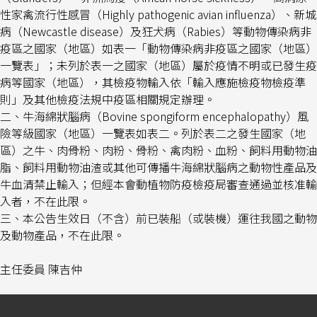
性家禽流行性感冒（
Highly pathogenic avian influenza
）、新城
病（
Newcastle disease
）及狂犬病（
Rabies
）等動物傳染病非
疫區之國家（地區）如表一「動物傳染病非疫區之國家（地區）
一覽表」；未列於表一之國家（地區）屬於疫情不明或已發生疫
病等國家（地區），
其檢疫物輸入依「輸入應施檢疫物檢疫準
則」及其他檢疫法規中疫區相關規定辦理。
二、牛海綿狀腦病（
Bovine spongiform encephalopathy
）風
險等級國家（地區）一覽表如表二。列於表二之發生國家（地
區）之牛、肉骨粉、肉粉、骨粉、禽肉粉、血粉、飼料用動物油
脂、飼料用動物油渣或其他可傳播牛海綿狀腦病之動物性產品及
牛血清禁止輸入；但經本會動植物防疫檢疫局審查通過並核准輸
入者，不在此限。
三、本公告生效日（不含）前已裝船（或裝機）運往我國之動物
及動物產品，不在此限。
主任委員
陳吉仲