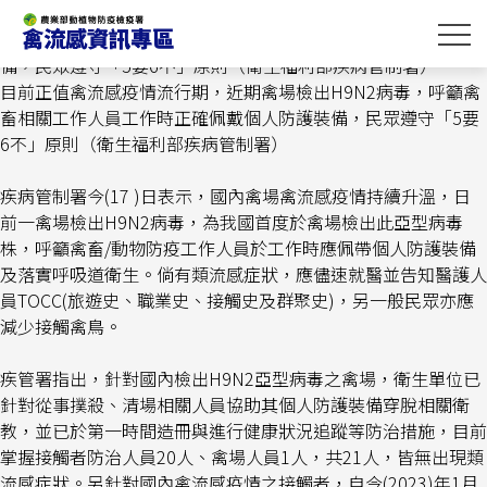
跳
首頁
>
最新消息
> 目前正值禽流感疫情流行期，近期禽場檢出
到
H9N2病毒，呼籲禽畜相關工作人員工作時正確佩戴個人防護裝
主
備，民眾遵守「5要6不」原則（衛生福利部疾病管制署）
要
目前正值禽流感疫情流行期，近期禽場檢出H9N2病毒，呼籲禽
內
畜相關工作人員工作時正確佩戴個人防護裝備，民眾遵守「5要
容
6不」原則（衛生福利部疾病管制署）
區
塊
疾病管制署今(17 )日表示，國內禽場禽流感疫情持續升溫，日
前一禽場檢出H9N2病毒，為我國首度於禽場檢出此亞型病毒
株，呼籲禽畜/動物防疫工作人員於工作時應佩帶個人防護裝備
及落實呼吸道衛生。倘有類流感症狀，應儘速就醫並告知醫護人
員TOCC(旅遊史、職業史、接觸史及群聚史)，另一般民眾亦應
減少接觸禽鳥。
疾管署指出，針對國內檢出H9N2亞型病毒之禽場，衛生單位已
針對從事撲殺、清場相關人員協助其個人防護裝備穿脫相關衛
教，並已於第一時間造冊與進行健康狀況追蹤等防治措施，目前
掌握接觸者防治人員20人、禽場人員1人，共21人，皆無出現類
流感症狀。另針對國內禽流感疫情之接觸者，自今(2023)年1月