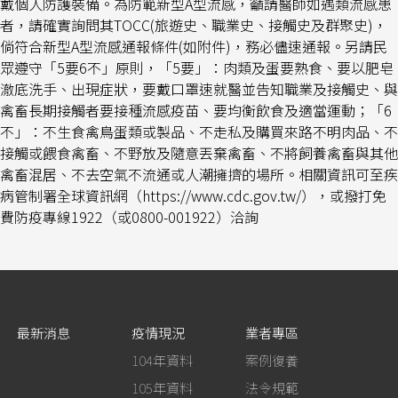
戴個人防護裝備。為防範新型A型流感，籲請醫師如遇類流感患
者，請確實詢問其TOCC(旅遊史、職業史、接觸史及群聚史)，
倘符合新型A型流感通報條件(如附件)，務必儘速通報。另請民
眾遵守「5要6不」原則，「5要」：肉類及蛋要熟食、要以肥皂
澈底洗手、出現症狀，要戴口罩速就醫並告知職業及接觸史、與
禽畜長期接觸者要接種流感疫苗、要均衡飲食及適當運動；「6
不」：不生食禽鳥蛋類或製品、不走私及購買來路不明肉品、不
接觸或餵食禽畜、不野放及隨意丟棄禽畜、不將飼養禽畜與其他
禽畜混居、不去空氣不流通或人潮擁擠的場所。相關資訊可至疾
病管制署全球資訊網（https://www.cdc.gov.tw/），或撥打免
費防疫專線1922（或0800-001922）洽詢
最新消息
疫情現況
業者專區
104年資料
案例復養
105年資料
法令規範