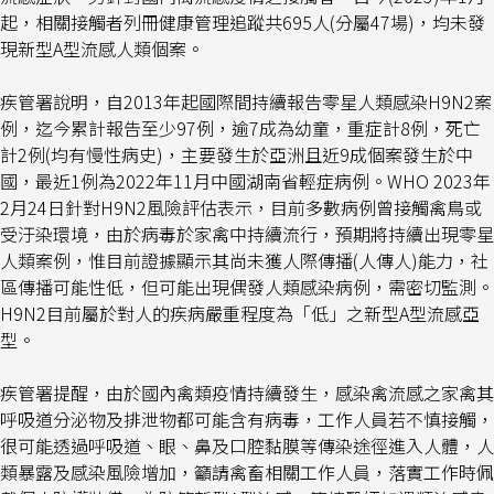
起，相關接觸者列冊健康管理追蹤共695人(分屬47場)，均未發
現新型A型流感人類個案。
疾管署說明，自2013年起國際間持續報告零星人類感染H9N2案
例，迄今累計報告至少97例，逾7成為幼童，重症計8例，死亡
計2例(均有慢性病史)，主要發生於亞洲且近9成個案發生於中
國，最近1例為2022年11月中國湖南省輕症病例。WHO 2023年
2月24日針對H9N2風險評估表示，目前多數病例曾接觸禽鳥或
受汙染環境，由於病毒於家禽中持續流行，預期將持續出現零星
人類案例，惟目前證據顯示其尚未獲人際傳播(人傳人)能力，社
區傳播可能性低，但可能出現偶發人類感染病例，需密切監測。
H9N2目前屬於對人的疾病嚴重程度為「低」之新型A型流感亞
型。
疾管署提醒，由於國內禽類疫情持續發生，感染禽流感之家禽其
呼吸道分泌物及排泄物都可能含有病毒，工作人員若不慎接觸，
很可能透過呼吸道、眼、鼻及口腔黏膜等傳染途徑進入人體，人
類暴露及感染風險增加，籲請禽畜相關工作人員，落實工作時佩