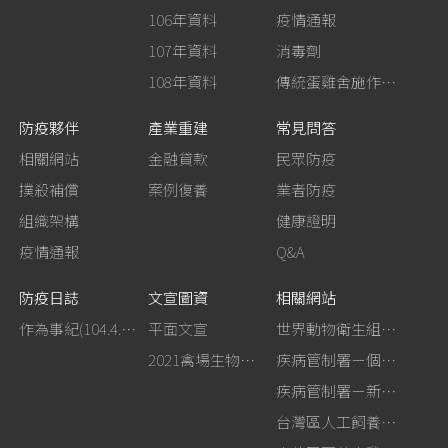
106年資料
疫情通報
107年資料
消毒劑
108年資料
傳統蛋雞舍施作生石灰消毒
防疫夥伴
產業重建
常見問答
相關網站
金融貸款
民眾防疫
撲殺補償
案例復養
業者防疫
組織架構
健康證明
疫情通報
Q&A
防疫日誌
文宣圖資
相關網站
作為事紀(104.4.13行政院新聞傳播處彙整)
平面文宣
世界動物衛生組織－禽流感網站
2021禽場生物安全手冊
疾病管制署－個人防護裝備使用建議
疾病管制署－新型A型流感專區
台灣區人工飼養鴕鳥協會