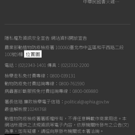
中華民國養火雞協會
隱私權及資訊安全宣告
網站資料開放宣告
農業部動植物防疫檢疫署 100060臺北市中正區和平西路二段
位置圖
100號9樓
電話：(02)2343-1401
傳真：(02)2332-2200
檢舉走私免付費專線：0800-039131
動物防疫免付費諮詢專線：0800-761590
病蟲害診斷服務免付費諮詢專線：0800-069880
署長信箱
廉政檢舉電子信箱：political@aphia.gov.tw
最佳解析度1024X768
動植物防疫檢疫署署版權所有，不得任意轉載作商業用途。本
網站所提供之法規資訊等電子內容，依原機關所發布之公告(文)
為準，如有疑慮，請逕向原發布機關或本署洽詢。