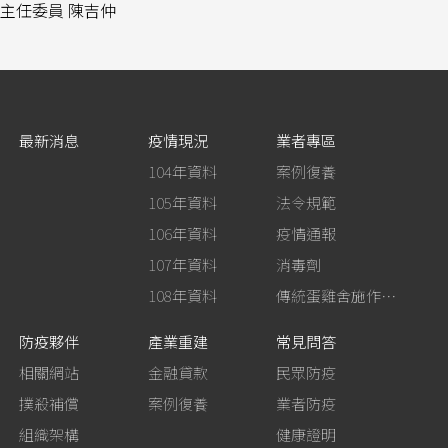
主任委員 陳吉仲
最新消息
疫情現況
業者專區
104年資料
案例復養
105年資料
法令規範
106年資料
疫情通報
107年資料
消毒劑
108年資料
傳統蛋雞舍施作生石灰消毒
防疫夥伴
產業重建
常見問答
相關網站
金融貸款
民眾防疫
撲殺補償
案例復養
業者防疫
組織架構
健康證明