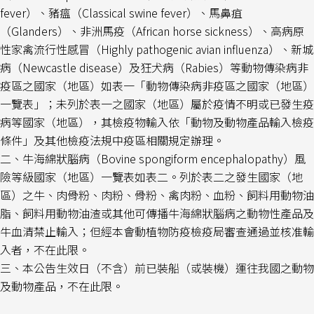
fever）、豬瘟（Classical swine fever
）、馬鼻疽
（Glanders）、非洲馬疫（African horse sickness）、高病原
性家禽流行性感冒（Highly pathogenic avian influenza）、新城
病（Newcastle disease）及狂犬病（Rabies）等動物傳染病非
疫區之國家（地區）如表一「動物傳染病非疫區之國家（地區）
一覽表」；未列於表一之國家（地區）屬於疫情不明或已發生疫
病等國家（地區），
其檢疫物輸入依「動物及動物產品輸入檢疫
條件」及其他檢疫法規中疫區相關規定辦理。
二、牛海綿狀腦病（Bovine spongiform encephalopathy）風
險等級國家（地區）一覽表如表二。列於表二之發生國家（地
區）之牛、肉骨粉、肉粉、骨粉、禽肉粉、血粉、飼料用動物油
脂、飼料用動物油渣或其他可傳播牛海綿狀腦病之動物性產品及
牛血清禁止輸入；但經本會動植物防疫檢疫局審查通過並核准輸
入者，不在此限。
三、本公告生效日（不含）前已裝船（或裝機）運往我國之動物
及動物產品，不在此限。