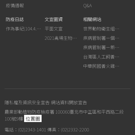
疫情通報
Q&A
防疫日誌
文宣圖資
相關網站
作為事紀(104.4.13行政院新聞傳播處彙整)
平面文宣
世界動物衛生組織－禽流感網站
2021禽場生物安全手冊
疾病管制署－個人防護裝備使用建議
疾病管制署－新型A型流感專區
台灣區人工飼養鴕鳥協會
中華民國養火雞協會
隱私權及資訊安全宣告
網站資料開放宣告
農業部動植物防疫檢疫署 100060臺北市中正區和平西路二段
位置圖
100號9樓
電話：(02)2343-1401
傳真：(02)2332-2200