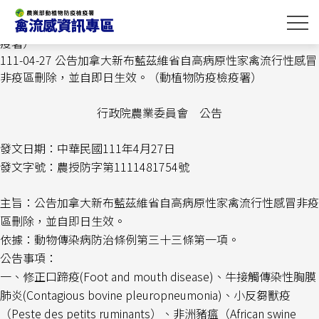
跳
首頁
>
最新消息
> 111-04-27 公告加拿大新布藍茲維省自高病原
到
性家禽流行性感冒非疫區刪除，並自即日生效。（動植物防疫檢
主
疫署）
要
111-04-27 公告加拿大新布藍茲維省自高病原性家禽流行性感冒
內
非疫區刪除，並自即日生效。（動植物防疫檢疫署）
容
區
行政院農業委員會 公告
塊
發文日期：中華民國111年4月27日
發文字號：農授防字第1111481754號
主旨：公告加拿大新布藍茲維省自高病原性家禽流行性感冒非疫
區刪除，並自
即
日
生效。
依據：動物傳染病防治條例第三十三條第一項。
公告事項：
一、修正口蹄疫(Foot and mouth disease)、牛接觸傳染性胸膜
肺炎(Contagious bovine pleuropneumonia)、小反芻獸疫
（Peste des petits ruminants）、非洲豬瘟（African swine