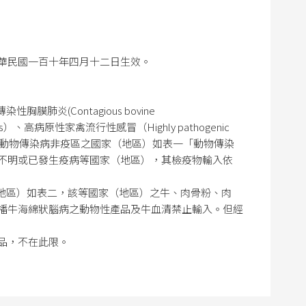
華民國一百十年四月十二日生效。
傳染性胸膜肺炎(Contagious bovine
nders）、高病原性家禽流行性感冒（Highly pathogenic
（Rabies）等動物傳染病非疫區之國家（地區）如表一「動物傳染
不明或已發生疫病等國家（地區），其檢疫物輸入依
）發生之國家（地區）如表二，該等國家（地區）之牛、肉骨粉、肉
播牛海綿狀腦病之動物性產品及牛血清禁止輸入。但經
品，不在此限。