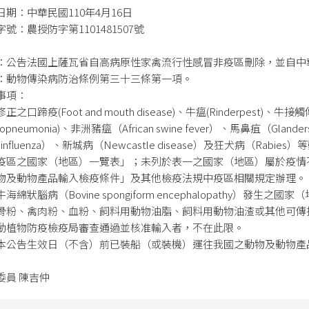
日期：中華民國110年4月16日
號：農授防字第1101481507號
：公告法國上薩瓦省自高病原性家禽流行性感冒非疫區刪除，並自中
：動物傳染病防治條例第三十三條第一項。
事項：
正之口蹄疫(Foot and mouth disease)、牛瘟(Rinderpest)、牛接觸
uropneumonia)、非洲豬瘟（African swine fever）、馬鼻疽（Gla
an influenza）、新城病（Newcastle disease）及狂犬病
疫區之國家（地區）一覽表」；未列於表一之國家（地區）屬於疫情
物及動物產品輸入檢疫條件」及其他檢疫法規中疫區相關規定辦理。
海綿狀腦病（Bovine spongiform encephalopathy
骨粉、禽肉粉、血粉、飼料用動物油脂、飼料用動物油渣或其他可傳
動植物防疫檢疫局審查通過並核准輸入者，不在此限。
本公告生效日（不含）前已裝船（或裝機）運往我國之動物及動物產
委員 陳吉仲