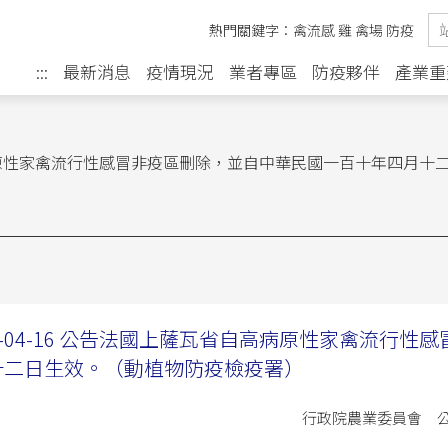
熱門關鍵字：
禽流感
雞
禽場
防疫
最新消息
疫情現況
業者專區
防疫夥伴
產業重
:::
省自高病原性家禽流行性感冒非疫區刪除，並自中華民國一百十年四月
0-04-16 公告法國上薩瓦省自高病原性家禽流行
十二日生效。（動植物防疫檢疫署）
行政院農業委員會 