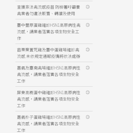
查獲非法禽流感疫苗 防檢署呼籲養
禽業者勿違法販賣、轉讓及使用
臺中豐原蛋雞確診H5N1高原病性禽
流感，請業者落實各項生物安全工
作
苗栗棄置死雞及臺中蛋雞場確診禽
流感 未依規定通報疫情將依法處辦
嘉義及臺南禽場確診H5N1高原病性
禽流感，請業者落實各項生物安全
工作
屏東高樹蛋中雞確診H5N1高原病性
禽流感，請業者落實各項生物安全
工作
嘉義朴子蛋雞場確診H5N1高原病性
禽流感，請業者落實各項生物安全
工作