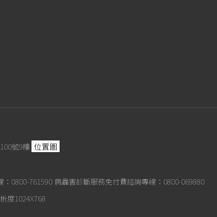
位置圖
100號9樓
800-761590
病蟲害診斷服務免付費諮詢專線：0800-069880
度1024X768