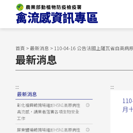
跳
到
主
要
內
容
區
首頁
>
最新消息
> 110-04-16 公告法國上薩瓦
塊
最新消息
:::
:::
最新消息
11
彰化福興鵪鶉場確診H5N1高原病性
月
禽流感，請業者落實各項生物安全
工作
屏東鹽埔鵪鶉場確診H5N1高原病性