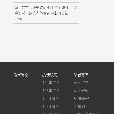
彰化芳苑蛋雞場確診H5N1高原病性
禽流感，請業者落實各項生物安全
工作
最新消息
疫情現況
業者專區
104年資料
案例復養
105年資料
法令規範
106年資料
疫情通報
107年資料
消毒劑