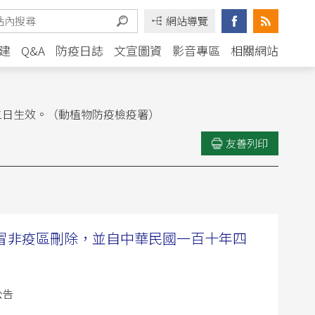
網站導覽
建
Q&A
防疫日誌
文宣圖資
影音專區
相關網站
十二日生效。（動植物防疫檢疫署）
友善列印
性感冒非疫區刪除，並自中華民國一百十年四
公告