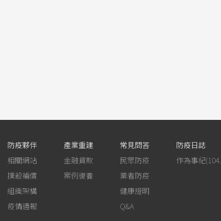
防疫夥伴
產業重建
常見問答
防疫日誌
相關網站
金融貸款
民眾防疫
撲殺補償
案例復養
業者防疫
組織架構
健康證明
疫情通報
Q&A