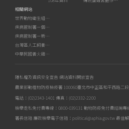
108年資料
傳統蛋雞舍施作生石灰消毒
相關網站
世界動物衛生組織－禽流感網站
疾病管制署－個人防護裝備使用建議
疾病管制署－新型A型流感專區
台灣區人工飼養鴕鳥協會
中華民國養火雞協會
隱私權及資訊安全宣告
網站資料開放宣告
農業部動植物防疫檢疫署 100060臺北市中正區和平西路二段
電話：(02)2343-1401
傳真：(02)2332-2200
檢舉走私免付費專線：0800-039131
動物防疫免付費諮詢專線：0
署長信箱
廉政檢舉電子信箱：political@aphia.gov.tw
最佳解析