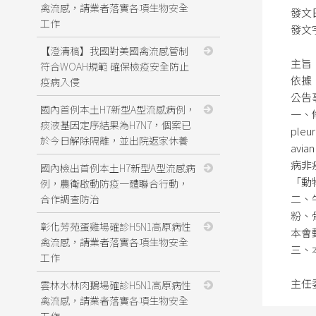
禽流感，請業者落實各項生物安全
發文
工作
發文字
【澄清稿】我國對美國禽流感管制
主旨
符合WOAH規範 確保檢疫安全防止
依據
疫病入侵
公告
國內首例本土H7新型A型流感病例，
一、修
痰液基因定序結果為H7N7，個案已
ple
於今日解除隔離，並出院返家休養
avi
病非
國內檢出首例本土H7新型A型流感病
「動
例，農衛啟動防疫一體聯合行動，
二、牛
合作調查防治
粉、
彰化芳苑蛋雞場確診H5N1高原病性
本會
禽流感，請業者落實各項生物安全
三、
工作
主任
雲林水林肉鵝場確診H5N1高原病性
禽流感，請業者落實各項生物安全
工作