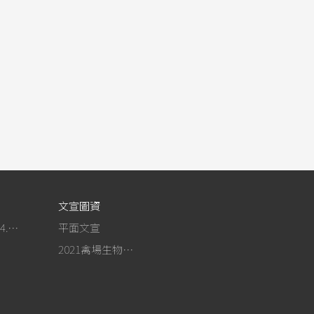
文宣圖資
作為事紀(104.4.13行政院新聞傳播處彙整)
平面文宣
2021禽場生物安全手冊