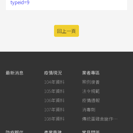
typeid=9
回上一頁
最新消息
疫情現況
業者專區
104年資料
案例復養
105年資料
法令規範
106年資料
疫情通報
107年資料
消毒劑
108年資料
傳統蛋雞舍施作生石灰消毒
防疫夥伴
產業重建
常見問答