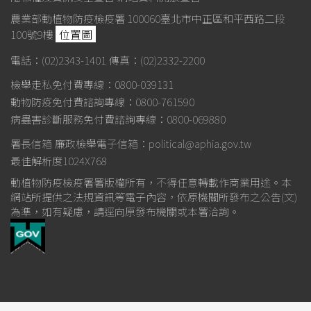
農業部動植物防疫檢疫署 100060臺北市中正區和平西路二段
位置圖
100號9樓
電話：(02)2343-1401
傳真：(02)2332-2200
檢舉走私免付費專線：0800-039131
動物防疫免付費諮詢專線：0800-761590
病蟲害診斷服務免付費諮詢專線：0800-069880
署長信箱
廉政檢舉電子信箱：political@aphia.gov.tw
最佳解析度1024X768
動植物防疫檢疫署署版權所有，不得任意轉載作商業用途。本
網站所提供之法規資訊等電子內容，依原機關所發布之公告(文)
為準，如有疑慮，請逕向原發布機關或本署洽詢。