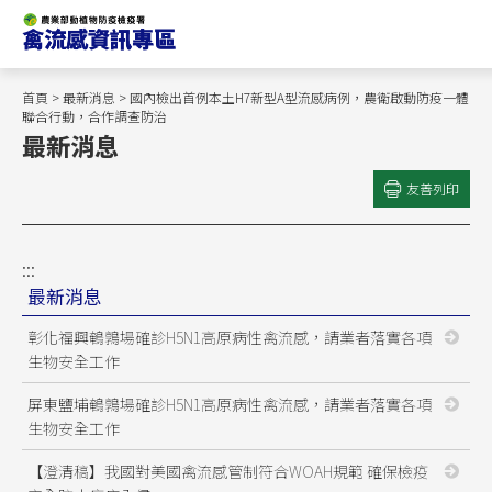
跳
到
主
要
首頁
>
最新消息
> 國內檢出首例本土H7新型A型流感病例，農衛啟動防疫一體
內
聯合行動，合作調查防治
最新消息
容
區
友善列印
塊
:::
最新消息
彰化福興鵪鶉場確診H5N1高原病性禽流感，請業者落實各項
生物安全工作
屏東鹽埔鵪鶉場確診H5N1高原病性禽流感，請業者落實各項
生物安全工作
【澄清稿】我國對美國禽流感管制符合WOAH規範 確保檢疫