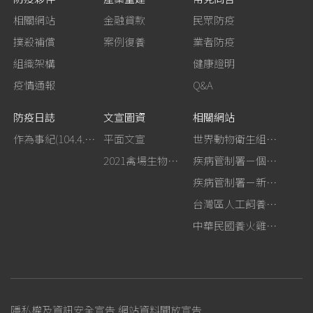
相關網站
金融貸款
民眾防疫
撲殺補償
案例復養
業者防疫
組織架構
健康證明
疫情通報
Q&A
防疫日誌
文宣圖資
相關網站
作為事紀(104.4.13行政院新聞傳播處彙整)
平面文宣
世界動物衛生組織－禽流感網站
2021禽場生物安全手冊
疾病管制署－個人防護裝備使用建議
疾病管制署－新型A型流感專區
台灣區人工飼養鴕鳥協會
中華民國養火雞協會
隱私權及資訊安全宣告
網站資料開放宣告