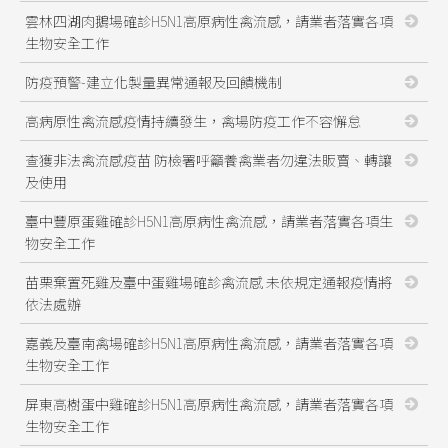
雲林四湖肉鵝場確診H5N1高原病性禽流感，請業者落實各項
生物安全工作
防疫預警-建立化製量異常通報及回饋機制
高病原性禽流感疫情持續發生，禽場防疫工作不容懈怠
查獲非法禽流感疫苗 防檢署呼籲養禽業者勿違法販賣、轉讓
及使用
臺中豐原蛋雞確診H5N1高原病性禽流感，請業者落實各項生
物安全工作
苗栗棄置死雞及臺中蛋雞場確診禽流感 未依規定通報疫情將
依法處辦
嘉義及臺南禽場確診H5N1高原病性禽流感，請業者落實各項
生物安全工作
屏東高樹蛋中雞確診H5N1高原病性禽流感，請業者落實各項
生物安全工作