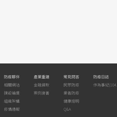
防疫夥伴
產業重建
常見問答
防疫日誌
相關網站
金融貸款
民眾防疫
撲殺補償
案例復養
業者防疫
組織架構
健康證明
疫情通報
Q&A