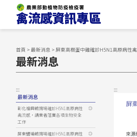
跳
到
主
要
內
容
區
首頁
>
最新消息
> 屏東高樹蛋中雞確診H5N1高原病
塊
最新消息
:::
:::
最新消息
屏
彰化福興鵪鶉場確診H5N1高原病性
禽流感，請業者落實各項生物安全
工作
來源
屏東鹽埔鵪鶉場確診H5N1高原病性