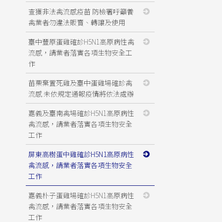
查獲非法禽流感疫苗 防檢署呼籲養
禽業者勿違法販賣、轉讓及使用
臺中豐原蛋雞確診H5N1高原病性禽
流感，請業者落實各項生物安全工
作
苗栗棄置死雞及臺中蛋雞場確診禽
流感 未依規定通報疫情將依法處辦
嘉義及臺南禽場確診H5N1高原病性
禽流感，請業者落實各項生物安全
工作
屏東高樹蛋中雞確診H5N1高原病性
禽流感，請業者落實各項生物安全
工作
嘉義朴子蛋雞場確診H5N1高原病性
禽流感，請業者落實各項生物安全
工作