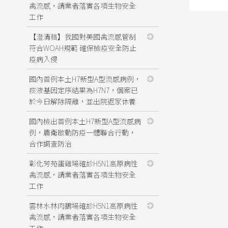
禽流感，請業者落實各項生物安全
工作
【澄清稿】我國對美國禽流感管制
符合WOAH規範 確保檢疫安全防止
疫病入侵
國內首例本土H7新型A型流感病例，
痰液基因定序結果為H7N7，個案已
於今日解除隔離，並出院返家休養
國內檢出首例本土H7新型A型流感病
例，農衛啟動防疫一體聯合行動，
合作調查防治
彰化芳苑蛋雞場確診H5N1高原病性
禽流感，請業者落實各項生物安全
工作
雲林水林肉鵝場確診H5N1高原病性
禽流感，請業者落實各項生物安全
工作