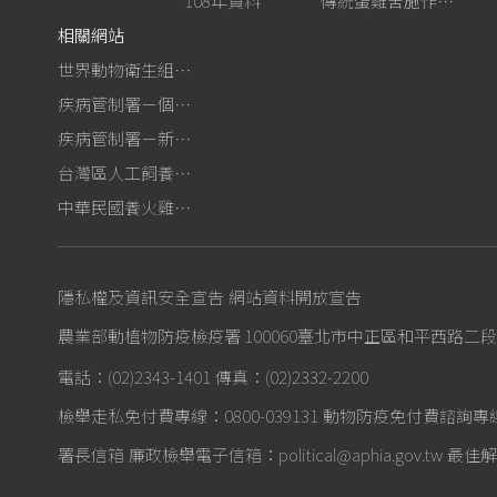
108年資料
傳統蛋雞舍施作生石灰消毒
相關網站
世界動物衛生組織－禽流感網站
疾病管制署－個人防護裝備使用建議
疾病管制署－新型A型流感專區
台灣區人工飼養鴕鳥協會
中華民國養火雞協會
隱私權及資訊安全宣告
網站資料開放宣告
農業部動植物防疫檢疫署 100060臺北市中正區和平西路二段
電話：(02)2343-1401
傳真：(02)2332-2200
檢舉走私免付費專線：0800-039131
動物防疫免付費諮詢專線：0
署長信箱
廉政檢舉電子信箱：political@aphia.gov.tw
最佳解析