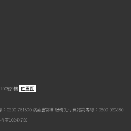
位置圖
100號9樓
800-761590
病蟲害診斷服務免付費諮詢專線：0800-069880
度1024X768