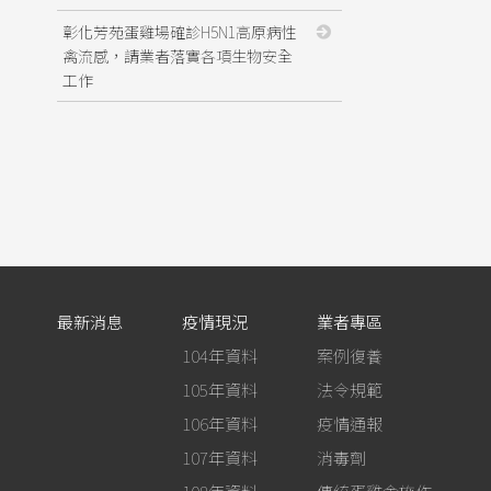
彰化芳苑蛋雞場確診H5N1高原病性
禽流感，請業者落實各項生物安全
工作
最新消息
疫情現況
業者專區
104年資料
案例復養
105年資料
法令規範
106年資料
疫情通報
107年資料
消毒劑