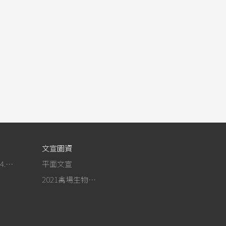
文宣圖資
作為事紀(104.4.13行政院新聞傳播處彙整)
平面文宣
2021禽場生物安全手冊