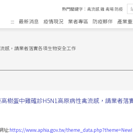
熱門關鍵字：
禽流感
雞
禽場
防疫
最新消息
疫情現況
業者專區
防疫夥伴
產業重
:::
性禽流感，請業者落實各項生物安全工作
東高樹蛋中雞確診H5N1高原病性禽流感，請業者落
網址:
https://www.aphia.gov.tw/theme_data.php?theme=NewI