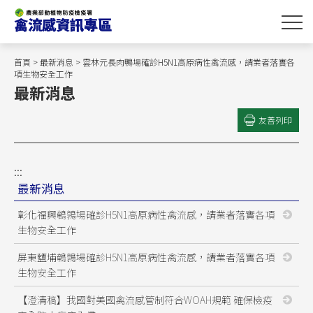
跳
到
主
要
首頁
>
最新消息
> 雲林元長肉鴨場確診H5N1高原病性禽流感，請業者落實各
內
項生物安全工作
最新消息
容
區
友善列印
塊
:::
最新消息
彰化福興鵪鶉場確診H5N1高原病性禽流感，請業者落實各項
生物安全工作
屏東鹽埔鵪鶉場確診H5N1高原病性禽流感，請業者落實各項
生物安全工作
【澄清稿】我國對美國禽流感管制符合WOAH規範 確保檢疫