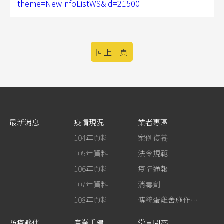
theme=NewInfoListWS&id=21500
回上一頁
最新消息
疫情現況
業者專區
104年資料
案例復養
105年資料
法令規範
106年資料
疫情通報
107年資料
消毒劑
108年資料
傳統蛋雞舍施作生石灰消毒
防疫夥伴
產業重建
常見問答