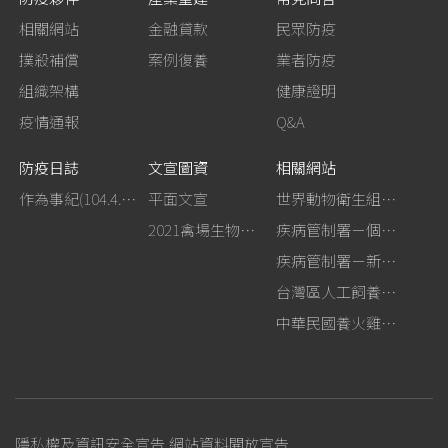
相關網站
金融貸款
民眾防疫
撲殺補償
案例復養
業者防疫
組織架構
健康證明
疫情通報
Q&A
防疫日誌
文宣圖資
相關網站
作為事紀(104.4.13行政院新聞傳播處彙整)
平面文宣
世界動物衛生組織－禽流感網站
2021禽場生物安全手冊
疾病管制署－個人防護裝備使用建議
疾病管制署－新型A型流感專區
台灣區人工飼養鴕鳥協會
中華民國養火雞協會
隱私權及資訊安全宣告
網站資料開放宣告