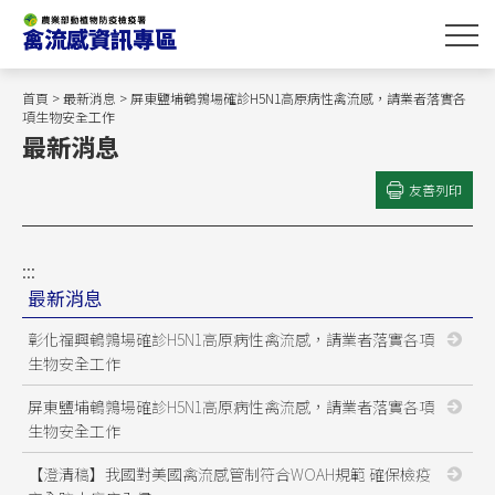
跳
到
主
要
首頁
>
最新消息
> 屏東鹽埔鵪鶉場確診H5N1高原病性禽流感，請業者落實各
內
項生物安全工作
最新消息
容
區
友善列印
塊
:::
最新消息
彰化福興鵪鶉場確診H5N1高原病性禽流感，請業者落實各項
生物安全工作
屏東鹽埔鵪鶉場確診H5N1高原病性禽流感，請業者落實各項
生物安全工作
【澄清稿】我國對美國禽流感管制符合WOAH規範 確保檢疫