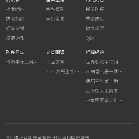
相關網站
金融貸款
民眾防疫
撲殺補償
案例復養
業者防疫
組織架構
健康證明
疫情通報
Q&A
防疫日誌
文宣圖資
相關網站
作為事紀(104.4.13行政院新聞傳播處彙整)
平面文宣
世界動物衛生組織－禽流感網站
2021禽場生物安全手冊
疾病管制署－個人防護裝備使用建議
疾病管制署－新型A型流感專區
台灣區人工飼養鴕鳥協會
中華民國養火雞協會
隱私權及資訊安全宣告
網站資料開放宣告