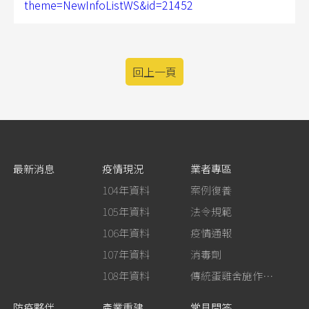
theme=NewInfoListWS&id=21452
回上一頁
最新消息
疫情現況
業者專區
104年資料
案例復養
105年資料
法令規範
106年資料
疫情通報
107年資料
消毒劑
108年資料
傳統蛋雞舍施作生石灰消毒
防疫夥伴
產業重建
常見問答