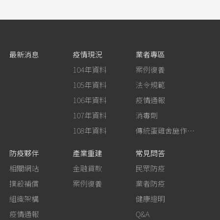
最新消息
疫情現況
業者專區
104年資料
案例復養
105年資料
法令規範
106年資料
疫情通報
107年資料
消毒劑
108年資料
傳統蛋雞舍施作生石灰消毒
防疫夥伴
產業重建
常見問答
相關網站
金融貸款
民眾防疫
撲殺補償
案例復養
業者防疫
組織架構
健康證明
疫情通報
Q&A