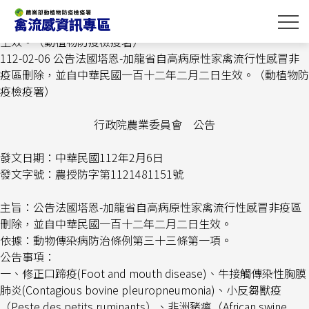
跳
首頁
>
最新消息
> 112-02-06 公告法國塔恩-加龍省自高病原性
到
家禽流行性感冒非疫區刪除，並自中華民國一百十二年二月二日
主
生效。（動植物防疫檢疫署）
要
112-02-06 公告法國塔恩-加龍省自高病原性家禽流行性感冒非
內
疫區刪除，並自中華民國一百十二年二月二日生效。（動植物防
容
疫檢疫署）
區
塊
行政院農業委員會 公告
發文日期：中華民國
112
年
2
月
6
日
發文字號：農授防字第
1121481151
號
主旨：公告法國塔恩
-
加龍省自高病原性家禽流行性感冒非疫區
刪除，並自中華民國一百十二年二月二日生效。
依據：動物傳染病防治條例第三十三條第一項。
公告事項：
一、修正口蹄疫
(Foot and mouth disease)
、牛接觸傳染性胸膜
肺炎
(Contagious bovine pleuropneumonia)
、小反芻獸疫
（
Peste des petits ruminants
）、非洲豬瘟（
African swine