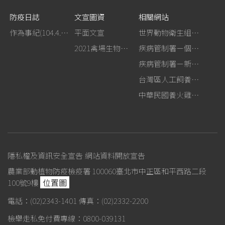
防疫日誌
文宣圖資
相關網站
作為事紀(104.4.13行政院新聞傳播處彙整)
平面文宣
世界動物衛生組織－禽流感網站
2021禽場生物安全手冊
疾病管制署－個人防護裝備使用建議
疾病管制署－新型A型流感專區
台灣區人工飼養鴕鳥協會
中華民國養火雞協會
隱私權及資訊安全宣告
網站資料開放宣告
農業部動植物防疫檢疫署 100060臺北市中正區和平西路二段
位置圖
100號9樓
電話：(02)2343-1401
傳真：(02)2332-2200
檢舉走私免付費專線：0800-039131