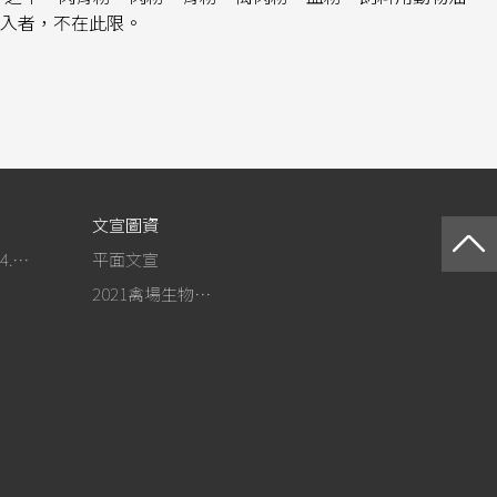
入者，不在此限。
文宣圖資
作為事紀(104.4.13行政院新聞傳播處彙整)
平面文宣
2021禽場生物安全手冊