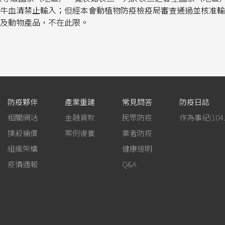
牛血清禁止輸入；但經本會動植物防疫檢疫局審查通過並核准輸
及動物產品，不在此限。
防疫夥伴
產業重建
常見問答
防疫日誌
相關網站
金融貸款
民眾防疫
撲殺補償
案例復養
業者防疫
組織架構
健康證明
疫情通報
Q&A