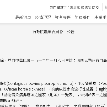
高病原性家禽流行性感冒非疫區刪除，並自中華民國一百十二年一月
熱門關鍵字：
禽流感
雞
禽場
防疫
感冒非疫區刪除，並自中華民國一百十二年一月六日生效；法國克勒
最新消息
疫情現況
業者專區
防疫夥伴
產業重
:::
行政院農業委員會 公告
除，並自中華民國一百十二年一月六日生效；法國克勒茲省自高
肺炎
(Contagious bovine pleuropneumonia)
、小反芻獸疫（
Pes
疫（
African horse sickness
）、高病原性家禽流行性感冒（
Highl
「動物傳染病非疫區之國家（地區）一覽表」；未列於表一之國
關規定辦理。
險等級國家（地區）一覽表如表二。列於表二之發生國家（地區