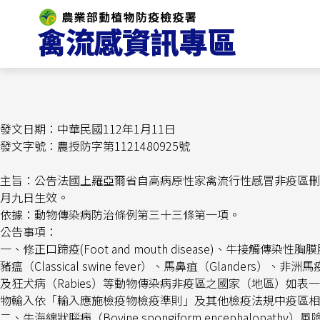
跳
首頁
>
最新消息
> 112-01-11 公告法國上羅亞爾省自
到
中華民國一百十二年一月九日生效。（動植物防疫檢疫署）
主
112-01-11 公告法國上羅亞爾省自高病原性家禽流行性
要
年一月九日生效。（動植物防疫檢疫署）
內
容
區
塊
發文日期：中華民國
112
年
1
月
11
日
發文字號：農授防字第
1121480925
號
主旨：公告法國上羅亞爾省自高病原性家禽流行性感冒非疫區刪
月九日生效。
依據：動物傳染病防治條例第三十三條第一項。
公告事項：
一、修正口蹄疫
(Foot and mouth disease)
、牛接觸傳染性胸膜
豬瘟（
C
lassical swine fever
）、馬鼻疽（
Glanders
）、非洲馬
及狂犬病（
Rabies
）等動物傳染病非疫區之國家（地區）如表一
物輸入依「輸入應施檢疫物檢疫準則」及其他檢疫法規中疫區相
二、牛海綿狀腦病（
Bovine spongiform encephalopathy
）風