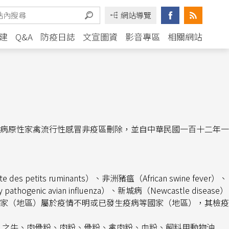
六日生效；法國克勒茲省自高病原性家禽流行性感冒非疫區刪除，並自
網站導覽
茲省自高病原性家禽流行性感冒非疫區刪除，並自中華民國一百十二
建
Q&A
防疫日誌
文宣圖資
影音專區
相關網站
病原性家禽流行性感冒非疫區刪除，並自中華民國一百十二年一
te des petits ruminants
）、非洲豬瘟（
African swine fever
）、
y pathogenic avian influenza
）、新城病（
Newcastle disease
）
家（地區）屬於疫情不明或已發生疫病等國家（地區），
其檢疫
）之牛、肉骨粉、肉粉、骨粉、禽肉粉、血粉、飼料用動物油