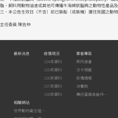
脂、飼料用動物油渣或其他可傳播牛海綿狀腦病之動物性產品及
三、本公告生效日（不含）前已裝船（或裝機）運往我國之動物
主任委員
陳吉仲
最新消息
疫情現況
業者專區
104年資料
案例復養
105年資料
法令規範
106年資料
疫情通報
107年資料
消毒劑
108年資料
傳統蛋雞舍施作生石灰消毒
相關網站
世界動物衛生組織－禽流感網站