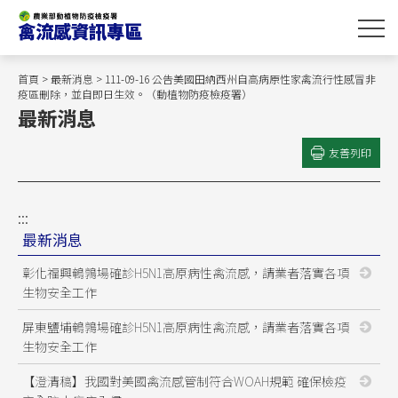
跳
到
主
要
首頁
>
最新消息
> 111-09-16 公告美國田納西州自高病原性家禽流行性感冒非
內
疫區刪除，並自即日生效。（動植物防疫檢疫署）
最新消息
容
區
友善列印
塊
:::
最新消息
彰化福興鵪鶉場確診H5N1高原病性禽流感，請業者落實各項
生物安全工作
屏東鹽埔鵪鶉場確診H5N1高原病性禽流感，請業者落實各項
生物安全工作
【澄清稿】我國對美國禽流感管制符合WOAH規範 確保檢疫