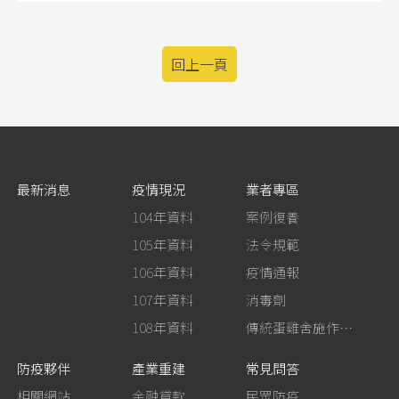
回上一頁
最新消息
疫情現況
業者專區
104年資料
案例復養
105年資料
法令規範
106年資料
疫情通報
107年資料
消毒劑
108年資料
傳統蛋雞舍施作生石灰消毒
防疫夥伴
產業重建
常見問答
相關網站
金融貸款
民眾防疫