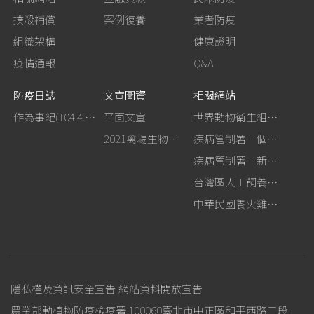
撲殺補償
案例復養
業者防疫
組織架構
健康證明
疫情通報
Q&A
防疫日誌
文宣圖資
相關網站
作為事紀(104.4.13行政院新聞傳播處彙整)
平面文宣
世界動物衛生組織－禽流感網站
2021禽場生物安全手冊
疾病管制署－個人防護裝備使用建議
疾病管制署－新型A型流感專區
台灣區人工飼養鴕鳥協會
中華民國養火雞協會
隱私權及資訊安全宣告
網站資料開放宣告
農業部動植物防疫檢疫署 100060臺北市中正區和平西路二段