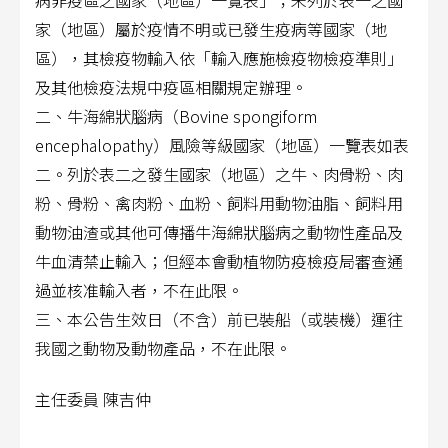
病非疫區之國家（地區）一覽表」；未列於表一之國
家（地區）屬於疫情不明或已發生疫病等國家（地
區），
其檢疫物輸入依「輸入應施檢疫物檢疫準則」
及其他檢疫法規中疫區相關規定辦理。
二、牛海綿狀腦病（Bovine spongiform
encephalopathy）風險等級國家（地區）一覽表如表
二。列於表二之發生國家（地區）之牛、肉骨粉、肉
粉、骨粉、禽肉粉、血粉、飼料用動物油脂、飼料用
動物油渣或其他可傳播牛海綿狀腦病之動物性產品及
牛血清禁止輸入；但經本會動植物防疫檢疫局審查通
過並核准輸入者，不在此限。
三、本公告生效日（不含）前已裝船（或裝機）運往
我國之動物及動物產品，不在此限。
主任委員 陳吉仲