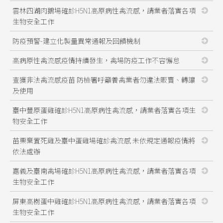
雲林四湖肉鵝場確診H5N1高原病性禽流感，請業者落實各項
生物安全工作
防疫預警-建立化製量異常通報及回饋機制
高病原性禽流感疫情持續發生，禽場防疫工作不容懈怠
查獲非法禽流感疫苗 防檢署呼籲養禽業者勿違法販賣、轉讓
及使用
臺中豐原蛋雞確診H5N1高原病性禽流感，請業者落實各項生
物安全工作
苗栗棄置死雞及臺中蛋雞場確診禽流感 未依規定通報疫情將
依法處辦
嘉義及臺南禽場確診H5N1高原病性禽流感，請業者落實各項
生物安全工作
屏東高樹蛋中雞確診H5N1高原病性禽流感，請業者落實各項
生物安全工作