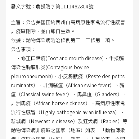
發文字號：農授防字第1111482804號
主旨：公告
美國田納西
州
自高病原性家禽流行性感冒
非疫區刪除，並自
即
日
生效。
依據：動物傳染病防治條例第三十三條第一項。
公告事項：
一、修正口蹄疫(Foot and mouth disease)、牛接觸
傳染性胸膜肺炎(Contagious bovine
pleuropneumonia)、小反芻獸疫（Peste des petits
ruminants）、非洲豬瘟（African swine fever）、豬
瘟（Classical swine fever
）、馬鼻疽（Glanders）、
非洲馬疫（African horse sickness）、高病原性家禽
流行性感冒（Highly pathogenic avian influenza）、
新城病（Newcastle disease）及狂犬病（Rabies）等
動物傳染病非疫區之國家（地區）如表一「動物傳染