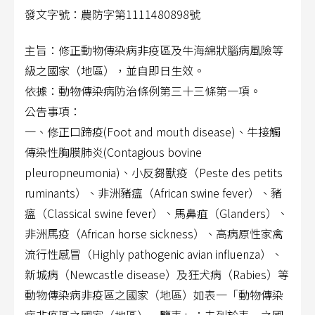
發文字號：農防字第1111480898號
主旨：修正動物傳染病非疫區及牛海綿狀腦病風險等
級之國家（地區），並自即日生效。
依據：動物傳染病防治條例第三十三條第一項。
公告事項：
一、修正口蹄疫(Foot and mouth disease)、牛接觸
傳染性胸膜肺炎(Contagious bovine
pleuropneumonia)、小反芻獸疫（Peste des petits
ruminants）、非洲豬瘟（African swine fever）、豬
瘟（Classical swine fever
）、馬鼻疽（Glanders）、
非洲馬疫（African horse sickness）、高病原性家禽
流行性感冒（Highly pathogenic avian influenza）、
新城病（Newcastle disease）及狂犬病（Rabies）等
動物傳染病非疫區之國家（地區）如表一「動物傳染