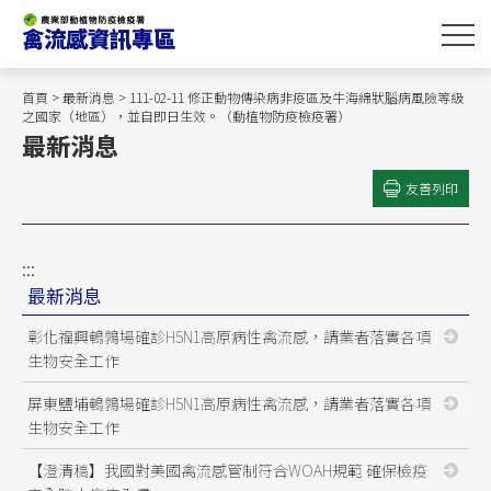
跳
到
主
要
首頁
>
最新消息
> 111-02-11 修正動物傳染病非疫區及牛海綿狀腦病風險等級
內
之國家（地區），並自即日生效。（動植物防疫檢疫署）
最新消息
容
區
友善列印
塊
:::
最新消息
彰化福興鵪鶉場確診H5N1高原病性禽流感，請業者落實各項
生物安全工作
屏東鹽埔鵪鶉場確診H5N1高原病性禽流感，請業者落實各項
生物安全工作
【澄清稿】我國對美國禽流感管制符合WOAH規範 確保檢疫