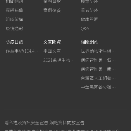
相關網站
金融貸款
民眾防疫
撲殺補償
案例復養
業者防疫
組織架構
健康證明
疫情通報
Q&A
防疫日誌
文宣圖資
相關網站
作為事紀(104.4.13行政院新聞傳播處彙整)
平面文宣
世界動物衛生組織－禽流感網站
2021禽場生物安全手冊
疾病管制署－個人防護裝備使用建議
疾病管制署－新型A型流感專區
台灣區人工飼養鴕鳥協會
中華民國養火雞協會
隱私權及資訊安全宣告
網站資料開放宣告