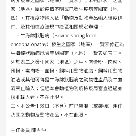
病非疫區之國家（地區）一覽表」；未列於表一之國
家（地區）屬於疫情不明或已發生疫病等國家（地
區），
其檢疫物輸入依「動物及動物產品輸入檢疫條
件」及其他檢疫法規中疫區相關規定辦理。
二、牛海綿狀腦病（Bovine spongiform
encephalopathy）發生之國家（地區）一覽表修正為
牛海綿狀腦病風險等級國家（地區）一覽表如表二。
列於表二之發生國家（地區）之牛、肉骨粉、肉粉、
骨粉、禽肉粉、血粉、飼料用動物油脂、飼料用動物
油渣或其他可傳播牛海綿狀腦病之動物性產品及牛血
清禁止輸入；但經本會動植物防疫檢疫局審查通過並
核准輸入者，不在此限。
三、本公告生效日（不含）前已裝船（或裝機）運往
我國之動物及動物產品，不在此限。
主任委員 陳吉仲