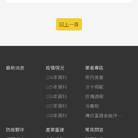
回上一頁
最新消息
疫情現況
業者專區
104年資料
案例復養
105年資料
法令規範
106年資料
疫情通報
107年資料
消毒劑
108年資料
傳統蛋雞舍施作生石灰消毒
防疫夥伴
產業重建
常見問答