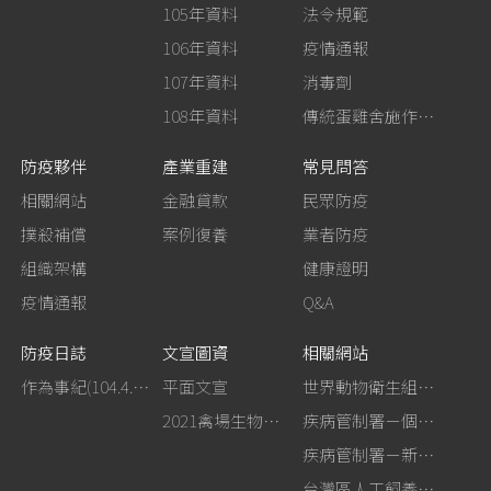
105年資料
法令規範
106年資料
疫情通報
107年資料
消毒劑
108年資料
傳統蛋雞舍施作生石灰消毒
防疫夥伴
產業重建
常見問答
相關網站
金融貸款
民眾防疫
撲殺補償
案例復養
業者防疫
組織架構
健康證明
疫情通報
Q&A
防疫日誌
文宣圖資
相關網站
作為事紀(104.4.13行政院新聞傳播處彙整)
平面文宣
世界動物衛生組織－禽流感網站
2021禽場生物安全手冊
疾病管制署－個人防護裝備使用建議
疾病管制署－新型A型流感專區
台灣區人工飼養鴕鳥協會