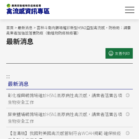
跳
到
主
要
首頁
>
最新消息
> 雲林斗南肉鵝場確診新型H5N2亞型禽流感，防檢局：請養
內
禽業者加強並落實防疫（動植物防疫檢疫署）
最新消息
容
區
友善列印
塊
:::
最新消息
彰化福興鵪鶉場確診H5N1高原病性禽流感，請業者落實各項
生物安全工作
屏東鹽埔鵪鶉場確診H5N1高原病性禽流感，請業者落實各項
生物安全工作
【澄清稿】我國對美國禽流感管制符合WOAH規範 確保檢疫