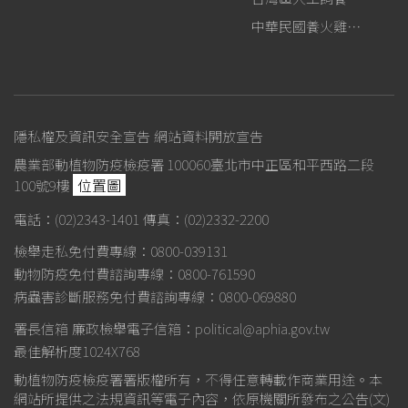
中華民國養火雞協會
隱私權及資訊安全宣告
網站資料開放宣告
農業部動植物防疫檢疫署 100060臺北市中正區和平西路二段
位置圖
100號9樓
電話：(02)2343-1401
傳真：(02)2332-2200
檢舉走私免付費專線：0800-039131
動物防疫免付費諮詢專線：0800-761590
病蟲害診斷服務免付費諮詢專線：0800-069880
署長信箱
廉政檢舉電子信箱：political@aphia.gov.tw
最佳解析度1024X768
動植物防疫檢疫署署版權所有，不得任意轉載作商業用途。本
網站所提供之法規資訊等電子內容，依原機關所發布之公告(文)