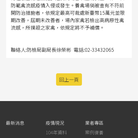
防範禽流感疫情入侵或發生。養禽場倘被查有不符前
開防治措施者，依規定最高可裁處新臺幣15萬元並限
期改善，屆期未改善者，場內家禽若檢出高病原性禽
流感，所撲殺之家禽，依規定將不予補償。
聯絡人:防檢局副局長徐榮彬 電話:02-33432065
回上一頁
最新消息
疫情現況
業者專區
104年資料
案例復養