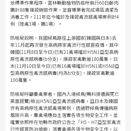
依標準作業程序，雲林縣動植物防疫所執行60日齡肉
鵝計88隻撲殺銷毀作業，並督導業者完成場區清潔及
消毒工作。111年迄今確診及撲殺禽流感禽場案例計4
例（陸禽3場、鵝1場）。
防檢局說明，我國候鳥路徑上游國家(韓國與日本)去
年11月起再次發生高病原家禽流行性感冒疫情，其中
韓國(11月8日至今日)已有21禽場確診H5N1亞型高病
原性禽流感病毒(b分支)，撲殺家禽數逾180萬隻，日
本(11月10日至今日)已有16禽場確診H5N1或H5N8亞
型高病原性禽流感病毒(均為b分支)，撲殺家禽數逾
100萬隻。
防檢局呼籲養禽業者，國內入境候鳥(鴨科排遺與死亡
黑面琵鷺)檢出H5N1亞型禽流感病毒，且日本及韓國
亦有高病原性禽流感禽場案例，透過野候鳥傳播病原
風險升高，養禽場應自主落實各項生物安全工作，並
確實依照所在地縣市政府公告之「H5、H7亞型家禽流
行性感冒防治措施」落實禽場各項生物安全工作，以